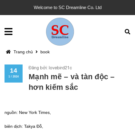
Welcome to SC Dreamline Co. Ltd
Trang chủ
book
Đăng bởi: lovebird21c
14
Mạnh mẽ – và tàn độc –
1 / 2024
hơn kiếm sắc
nguồn: New York Times,
biên dịch: Takya Đỗ,