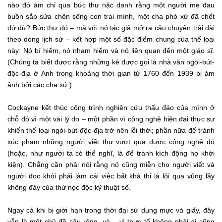
nào đó ám chỉ qua bức thư nặc danh rằng một người mẹ đau
buồn sắp sửa chôn sống con trai mình, một cha phó xứ đã chết
đứ đừ? Bức thư đó – mà với nó tác giả mở ra câu chuyện trải dài
theo dòng lịch sử – kết hợp một số đặc điểm chung của thể loại
này: Nó bí hiểm, nó nham hiểm và nó liên quan đến một giáo sĩ.
(Chúng ta biết được rằng những kẻ được gọi là nhà văn ngòi-bút-
độc-địa ở Anh trong khoảng thời gian từ 1760 đến 1939 bị ám
ảnh bởi các cha xứ.)
Cockayne kết thúc công trình nghiên cứu thấu đáo của mình ở
chỗ đó vì một vài lý do – một phần vì công nghệ hiện đại thực sự
khiến thể loại ngòi-bút-độc-địa trở nên lỗi thời; phần nữa để tránh
xúc phạm những người viết thư vượt qua được công nghệ đó
(hoặc, như người ta có thể nghĩ, là để tránh kích động họ khởi
kiện). Chẳng cần phải nói rằng nó cũng miễn cho người viết và
người đọc khỏi phải làm cái việc bất khả thi là lội qua vũng lầy
không đáy của thứ nọc độc kỹ thuật số.
Ngay cả khi bị giới hạn trong thời đại sử dụng mực và giấy, đây
vẫn là một chủ đề sâu rộng, và – vì thực tế không phải ai cũng