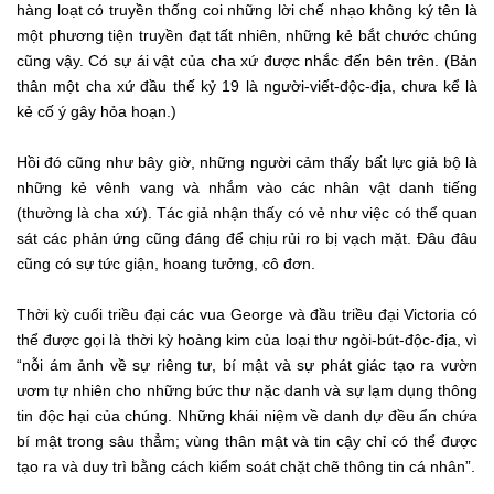
hàng loạt có truyền thống coi những lời chế nhạo không ký tên là
một phương tiện truyền đạt tất nhiên, những kẻ bắt chước chúng
cũng vậy. Có sự ái vật của cha xứ được nhắc đến bên trên. (Bản
thân một cha xứ đầu thế kỷ 19 là người-viết-độc-địa, chưa kể là
kẻ cố ý gây hỏa hoạn.)
Hồi đó cũng như bây giờ, những người cảm thấy bất lực giả bộ là
những kẻ vênh vang và nhắm vào các nhân vật danh tiếng
(thường là cha xứ). Tác giả nhận thấy có vẻ như việc có thể quan
sát các phản ứng cũng đáng để chịu rủi ro bị vạch mặt. Đâu đâu
cũng có sự tức giận, hoang tưởng, cô đơn.
Thời kỳ cuối triều đại các vua George và đầu triều đại Victoria có
thể được gọi là thời kỳ hoàng kim của loại thư ngòi-bút-độc-địa, vì
“nỗi ám ảnh về sự riêng tư, bí mật và sự phát giác tạo ra vườn
ươm tự nhiên cho những bức thư nặc danh và sự lạm dụng thông
tin độc hại của chúng. Những khái niệm về danh dự đều ẩn chứa
bí mật trong sâu thẳm; vùng thân mật và tin cậy chỉ có thể được
tạo ra và duy trì bằng cách kiểm soát chặt chẽ thông tin cá nhân”.