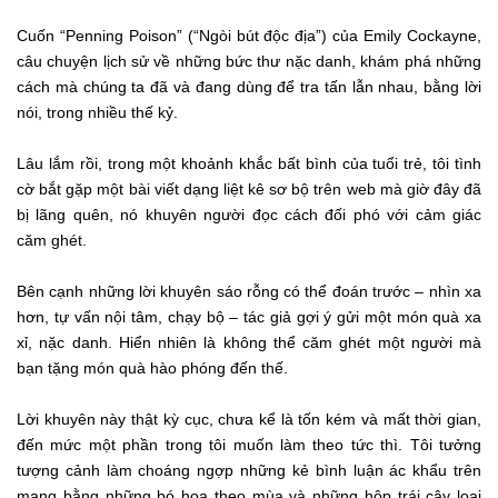
Cuốn “Penning Poison” (“Ngòi bút độc địa”) của Emily Cockayne,
câu chuyện lịch sử về những bức thư nặc danh, khám phá những
cách mà chúng ta đã và đang dùng để tra tấn lẫn nhau, bằng lời
nói, trong nhiều thế kỷ.
Lâu lắm rồi, trong một khoảnh khắc bất bình của tuổi trẻ, tôi tình
cờ bắt gặp một bài viết dạng liệt kê sơ bộ trên web mà giờ đây đã
bị lãng quên, nó khuyên người đọc cách đối phó với cảm giác
căm ghét.
Bên cạnh những lời khuyên sáo rỗng có thể đoán trước – nhìn xa
hơn, tự vấn nội tâm, chạy bộ – tác giả gợi ý gửi một món quà xa
xỉ, nặc danh. Hiển nhiên là không thể căm ghét một người mà
bạn tặng món quà hào phóng đến thế.
Lời khuyên này thật kỳ cục, chưa kể là tốn kém và mất thời gian,
đến mức một phần trong tôi muốn làm theo tức thì. Tôi tưởng
tượng cảnh làm choáng ngợp những kẻ bình luận ác khẩu trên
mạng bằng những bó hoa theo mùa và những hộp trái cây loại