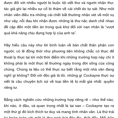
được đối với nhiều người bị buộc tội viết thư và người nhận thư;
tác giả ghi lại nhiều sự cố bi thảm về cái chết do tự sát. Như một
nhân viên điều tra những cái chết bất thường nhận xét về một vụ
như vậy, nỗi đau khi nhận được những lá thư nặc danh chế nhạo
đề cập đến một tiền án trong quá khứ đối với nạn nhân là “vượt
quá khả năng chịu đựng hợp lý của anh ta”.
Hãy hiểu câu này như lời bình luận về bản chất thân phận con
người; có lẽ đồng thời như phương tiện không chắc có thực để
thoát ly thực tại tới một thời điểm khi những trường hợp này chí ít
không phải là một thực tế thường ngày trong đời sống của công
chúng. Chúng ta liệu có thể thực sự biết rằng một nhà văn đang
nghĩ gì không? Đối với độc giả là tôi, những gì Cockayne thực sự
viết là câu chuyện lịch sử về loại tiền tệ bị mất giá nhất: quyền
riêng tư.
Bằng cách nghiên cứu những trường hợp riêng rẽ – như thế nào,
khi nào, ở đâu, và quan trọng nhất là tại sao – Cockayne tạo ra
một thứ gì đó kích thích tư duy và mang tính nhân văn. Là thứ trái
lại hoàn toàn với một lá thư ngòi-bút-độc-địa, thật đấy. Mối hận