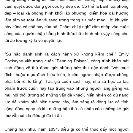
cam quýt được đóng gói cực kỳ đẹp đẽ. Có thể là bánh xà phòng
đẹp – loại xà phòng hình khối lập phương, điểm hoa oải hương
lấm tấm và toát lên vẻ sang trọng trong sự mộc mạc. Lời khuyên
này cũng có chỗ hay của nó: Thậm chí ý nghĩ xâm nhập vào cuộc
sống của người nhận bằng hình thức hữu hình như vậy cũng cho
tôi ảo tưởng kỳ lạ về quyền lực.
“Sự nặc danh sinh ra cách hành xử không kiềm chế,” Emily
Cockayne viết trong cuốn “Penning Poison”, công trình khảo sát
sinh động về thủ đoạn gửi những bức thư nặc danh “với mục
đích, hoặc mục đích biểu kiến, khiến người nhận được chúng
phải bối rối lo lắng”. Tác giả cuốn sách này, nhà sử học có tác
phẩm trước cuốn này tập trung vào những người láng giềng và
mùi hôi thối (trong số những vấn đề khác), hiển nhiên có đủ năng
lực để khám phá hiện tượng này, làm sáng tỏ động lực có tính
cộng đồng ngay cả khi những hận thù cá nhân của những kẻ gửi
thư vẫn còn là điều gì đó bí ẩn.
Chẳng hạn như, năm 1894, điều gì có thể thúc đẩy một người