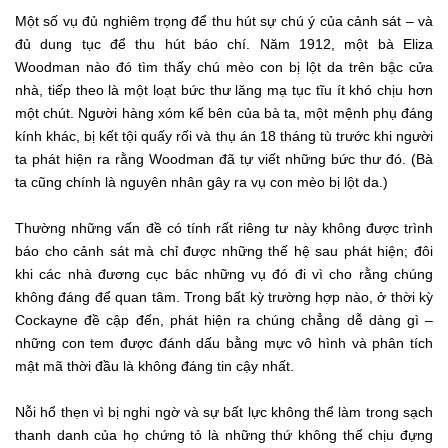
Một số vụ đủ nghiêm trọng để thu hút sự chú ý của cảnh sát – và
đủ dung tục để thu hút báo chí. Năm 1912, một bà Eliza
Woodman nào đó tìm thấy chú mèo con bị lột da trên bậc cửa
nhà, tiếp theo là một loạt bức thư lăng mạ tục tĩu ít khó chịu hơn
một chút. Người hàng xóm kế bên của bà ta, một mệnh phụ đáng
kính khác, bị kết tội quấy rối và thụ án 18 tháng tù trước khi người
ta phát hiện ra rằng Woodman đã tự viết những bức thư đó. (Bà
ta cũng chính là nguyên nhân gây ra vụ con mèo bị lột da.)
Thường những vấn đề có tính rất riêng tư này không được trình
báo cho cảnh sát mà chỉ được những thế hệ sau phát hiện; đôi
khi các nhà đương cục bác những vụ đó đi vì cho rằng chúng
không đáng để quan tâm. Trong bất kỳ trường hợp nào, ở thời kỳ
Cockayne đề cập đến, phát hiện ra chúng chẳng dễ dàng gì –
những con tem được đánh dấu bằng mực vô hình và phân tích
mật mã thời đầu là không đáng tin cậy nhất.
Nỗi hổ thẹn vì bị nghi ngờ và sự bất lực không thể làm trong sạch
thanh danh của họ chứng tỏ là những thứ không thể chịu đựng