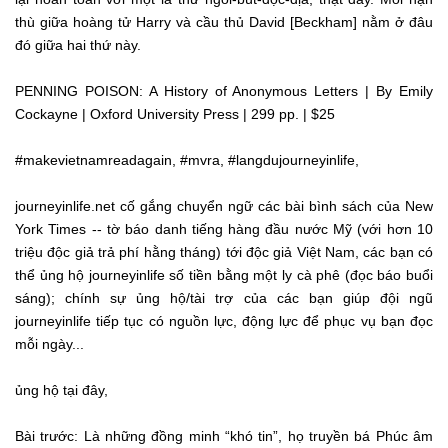
thù giữa hoàng tử Harry và cầu thủ David [Beckham] nằm ở đâu
đó giữa hai thứ này.
PENNING POISON: A History of Anonymous Letters | By Emily
Cockayne | Oxford University Press | 299 pp. | $25
#makevietnamreadagain, #mvra, #langdujourneyinlife,
journeyinlife.net cố gắng chuyển ngữ các bài bình sách của New
York Times -- tờ báo danh tiếng hàng đầu nước Mỹ (với hơn 10
triệu độc giả trả phí hằng tháng) tới độc giả Việt Nam, các bạn có
thể ủng hộ journeyinlife số tiền bằng một ly cà phê (đọc báo buổi
sáng); chính sự ủng hộ/tài trợ của các bạn giúp đội ngũ
journeyinlife tiếp tục có nguồn lực, động lực để phục vụ bạn đọc
mỗi ngày...
ủng hộ
tại đây
,
Bài trước:
Là những đồng minh “khó tin”, họ truyền bá Phúc âm