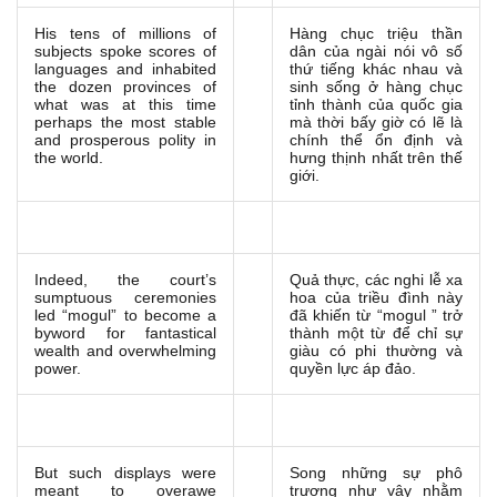
His tens of millions of
Hàng chục triệu thần
subjects spoke scores of
dân của ngài nói vô số
languages and inhabited
thứ tiếng khác nhau và
the dozen provinces of
sinh sống ở hàng chục
what was at this time
tỉnh thành của quốc gia
perhaps the most stable
mà thời bấy giờ có lẽ là
and prosperous polity in
chính thể ổn định và
the world.
hưng thịnh nhất trên thế
giới.
Indeed, the court’s
Quả thực, các nghi lễ xa
sumptuous ceremonies
hoa của triều đình này
led “mogul” to become a
đã khiến từ “mogul ” trở
byword for fantastical
thành một từ để chỉ sự
wealth and overwhelming
giàu có phi thường và
power.
quyền lực áp đảo.
But such displays were
Song những sự phô
meant to overawe
trương như vậy nhằm