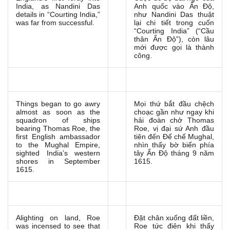
India, as Nandini Das
Anh quốc vào Ấn Độ,
details in “Courting India,”
như Nandini Das thuật
was far from successful.
lại chi tiết trong cuốn
“Courting India” (“Cầu
thân Ấn Độ”), còn lâu
mới được gọi là thành
công.
Things began to go awry
Mọi thứ bắt đầu chệch
almost as soon as the
choạc gần như ngay khi
squadron of ships
hải đoàn chở Thomas
bearing Thomas Roe, the
Roe, vị đại sứ Anh đầu
first English ambassador
tiên đến Đế chế Mughal,
to the Mughal Empire,
nhìn thấy bờ biển phía
sighted India’s western
tây Ấn Độ tháng 9 năm
shores in September
1615.
1615.
Alighting on land, Roe
Đặt chân xuống đất liền,
was incensed to see that
Roe tức điên khi thấy