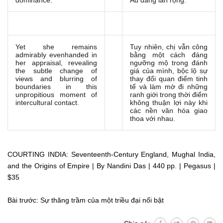
dominance.
Âu đang lan rộng.
Yet she remains
Tuy nhiên, chị vẫn công
admirably evenhanded in
bằng một cách đáng
her appraisal, revealing
ngưỡng mộ trong đánh
the subtle change of
giá của mình, bộc lộ sự
views and blurring of
thay đổi quan điểm tinh
boundaries in this
tế và làm mờ đi những
unpropitious moment of
ranh giới trong thời điểm
intercultural contact.
không thuận lợi này khi
các nền văn hóa giao
thoa với nhau.
COURTING INDIA
: Seventeenth-Century England, Mughal India,
and the Origins of Empire | By Nandini Das | 440 pp. | Pegasus |
$35
Bài trước:
Sự thăng trầm của một triều đại nổi bật