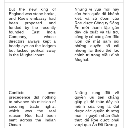
But the new king of
Nhưng vị vua mới này
England was stone broke,
của Anh quốc đã khánh
and Roe’s embassy had
kiệt, và sứ đoàn của
been proposed and
Roe được Công ty Đông
funded by the recently
Ấn mới thành lập gần
founded East India
đây đề xuất và tài trợ,
Company, whose
công ty có các giám đốc
directors always kept a
luôn để mắt săm soi
beady eye on the ledgers
những quyển sổ cái
but lacked political sway
nhưng lại thiếu thế lực
in the Mughal court.
chính trị trong triều đình
Mughal.
Conflicts over
Những xung đột về
precedence did nothing
quyền ưu tiên chẳng
to advance his mission of
giúp gì để thúc đẩy sứ
securing trade rights,
mệnh của ông là đạt
which was the real
được các quyền thương
reason Roe had been
mại – nguyên nhân đích
sent across the Indian
thực để Roe được phái
Ocean.
vượt qua Ấn Độ Dương.