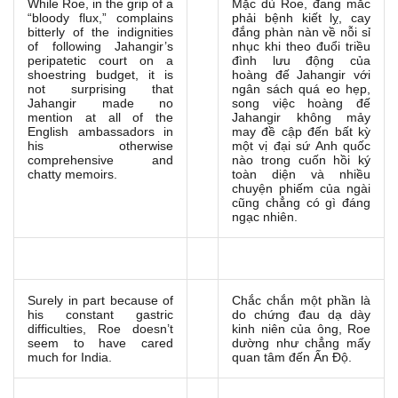
While Roe, in the grip of a
Mặc dù Roe, đang mắc
“bloody flux,” complains
phải bệnh kiết lỵ, cay
bitterly of the indignities
đắng phàn nàn về nỗi sỉ
of following Jahangir’s
nhục khi theo đuổi triều
peripatetic court on a
đình lưu động của
shoestring budget, it is
hoàng đế Jahangir với
not surprising that
ngân sách quá eo hẹp,
Jahangir made no
song việc hoàng đế
mention at all of the
Jahangir không mảy
English ambassadors in
may đề cập đến bất kỳ
his otherwise
một vị đại sứ Anh quốc
comprehensive and
nào trong cuốn hồi ký
chatty memoirs.
toàn diện và nhiều
chuyện phiếm của ngài
cũng chẳng có gì đáng
ngạc nhiên.
Surely in part because of
Chắc chắn một phần là
his constant gastric
do chứng đau dạ dày
difficulties, Roe doesn’t
kinh niên của ông, Roe
seem to have cared
dường như chẳng mấy
much for India.
quan tâm đến Ấn Độ.