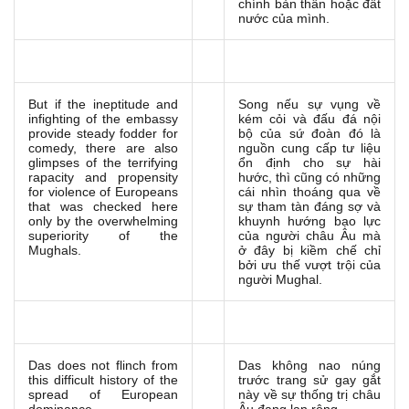
chính bản thân hoặc đất
nước của mình.
But if the ineptitude and
Song nếu sự vụng về
infighting of the embassy
kém cỏi và đấu đá nội
provide steady fodder for
bộ của sứ đoàn đó là
comedy, there are also
nguồn cung cấp tư liệu
glimpses of the terrifying
ổn định cho sự hài
rapacity and propensity
hước, thì cũng có những
for violence of Europeans
cái nhìn thoáng qua về
that was checked here
sự tham tàn đáng sợ và
only by the overwhelming
khuynh hướng bạo lực
superiority of the
của người châu Âu mà
Mughals.
ở đây bị kiềm chế chỉ
bởi ưu thế vượt trội của
người Mughal.
Das does not flinch from
Das không nao núng
this difficult history of the
trước trang sử gay gắt
spread of European
này về sự thống trị châu