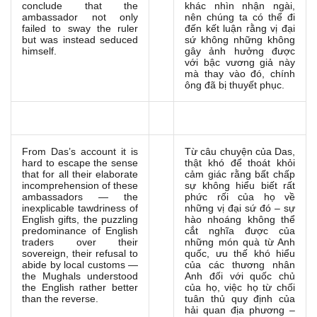
conclude that the
khác nhìn nhận ngài,
ambassador not only
nên chúng ta có thể đi
failed to sway the ruler
đến kết luận rằng vị đại
but was instead seduced
sứ không những không
himself.
gây ảnh hưởng được
với bậc vương giả này
mà thay vào đó, chính
ông đã bị thuyết phục.
From Das’s account it is
Từ câu chuyện của Das,
hard to escape the sense
thật khó để thoát khỏi
that for all their elaborate
cảm giác rằng bất chấp
incomprehension of these
sự không hiểu biết rất
ambassadors — the
phức rối của họ về
inexplicable tawdriness of
những vị đại sứ đó – sự
English gifts, the puzzling
hào nhoáng không thể
predominance of English
cắt nghĩa được của
traders over their
những món quà từ Anh
sovereign, their refusal to
quốc, ưu thế khó hiểu
abide by local customs —
của các thương nhân
the Mughals understood
Anh đối với quốc chủ
the English rather better
của họ, việc họ từ chối
than the reverse.
tuân thủ quy định của
hải quan địa phương –