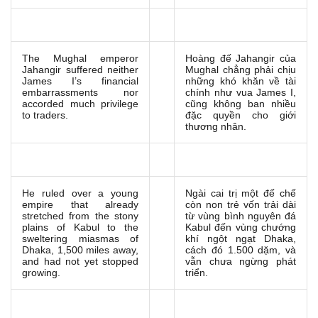
The Mughal emperor
Hoàng đế Jahangir của
Jahangir suffered neither
Mughal chẳng phải chịu
James I’s financial
những khó khăn về tài
embarrassments nor
chính như vua James I,
accorded much privilege
cũng không ban nhiều
to traders.
đặc quyền cho giới
thương nhân.
He ruled over a young
Ngài cai trị một đế chế
empire that already
còn non trẻ vốn trải dài
stretched from the stony
từ vùng bình nguyên đá
plains of Kabul to the
Kabul đến vùng chướng
sweltering miasmas of
khí ngột ngạt Dhaka,
Dhaka, 1,500 miles away,
cách đó 1.500 dặm, và
and had not yet stopped
vẫn chưa ngừng phát
growing.
triển.