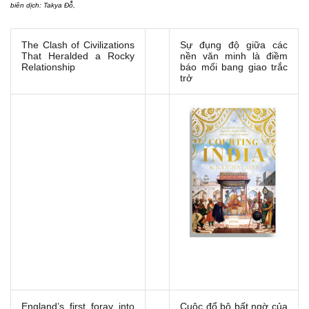
biên dịch: Takya Đỗ,
The Clash of Civilizations
Sự đụng độ giữa các
That Heralded a Rocky
nền văn minh là điềm
Relationship
báo mối bang giao trắc
trở
England’s first foray into
Cuộc đổ bộ bất ngờ của