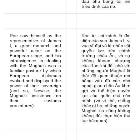
đầu phủ bóng tối lên
triều đình của nó.
Roe saw himself as the
Roe tự coi mình là đại
representative of James
diện của vua James I, vị
I, a great monarch and
vua vĩ đại và là nhân vật
powerful actor on the
quyền lực trên chính
European stage, and his
trường châu Âu, và sự
intransigence in dealing
không khoan nhượng
with the Mughals was a
của Roe khi đối phó với
familiar posture by which
những người Mughal là
European diplomats
thái độ quen thuộc mà
evoked and displayed the
bằng vào đó các nhà
power of their sovereign
ngoại giao châu Âu khơi
(and so, likewise, the
gợi và thể hiện quyền
Mughals’ insistence on
lực của quốc chủ của
their customs
mình (và vì thế, chẳng
procedures).
khác gì họ, những người
Mughal kia cũng khăng
khăng đòi thực hiện thủ
tục hải quan).