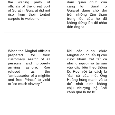
the waiting party of
đám quan chức của
officials of the great port
cảng lớn Surat ở
of Surat in Gujarat did not
Gujarat đang chờ đợi
rise from their tented
trên những tấm thảm
carpets to welcome him.
trong lều của họ đã
không đứng lên để chào
đón ông ta.
When the Mughal officials
Khi các quan chức
prepared for their
Mughal đó chuẩn bị cho
customary search of all
cuộc khám xét tất cả
persons and property
những người và tài sản
arriving ashore, Roe
vừa cập bến theo thông
refused as the
lệ, Roe với tư cách là
“ambassador of a mightie
“đại sứ của một Ông
and free Prince” to yield
Hoàng hùng mạnh và tự
to “so much slavery.”
do” nhất định không
chịu nhượng bộ “cái
cảnh quá là nô lệ”.