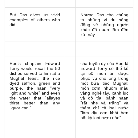
But Das gives us vivid
Nhưng Das cho chúng
examples of others who
ta những ví dụ sống
did:
động về những người
khác đã quan tâm đến
xứ này:
Roe’s chaplain Edward
cha tuyên úy của Roe là
Terry would recall the 50
Edward Terry có thể kể
dishes served to him at a
lại 50 món ăn được
Mughal feast: the rice
phục vụ cho ông trong
dyed saffron, green and
một bữa tiệc Mughal:
purple, the naan “very
món cơm nhuộm màu
light and white” and even
vàng nghệ tây, xanh lục
the water that “allayes
và đỏ tía, bánh naan
thirst better than any
“rất nhẹ và trắng” và
liquor can.”
thậm chí cả loại nước
"làm dịu cơn khát hơn
bất kỳ loại rượu nào".