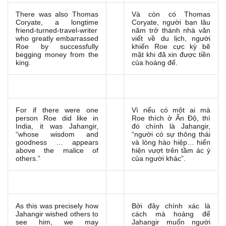
There was also Thomas
Và còn có Thomas
Coryate, a longtime
Coryate, người bạn lâu
friend-turned-travel-writer
năm trở thành nhà văn
who greatly embarrassed
viết về du lịch, người
Roe by successfully
khiến Roe cực kỳ bẽ
begging money from the
mặt khi đã xin được tiền
king.
của hoàng đế.
For if there were one
Vì nếu có một ai mà
person Roe did like in
Roe thích ở Ấn Độ, thì
India, it was Jahangir,
đó chính là Jahangir,
“whose wisdom and
“người có sự thông thái
goodness … appears
và lòng hào hiệp… hiển
above the malice of
hiện vượt trên tầm ác ý
others.”
của người khác”.
As this was precisely how
Bởi đây chính xác là
Jahangir wished others to
cách mà hoàng đế
see him, we may
Jahangir muốn người