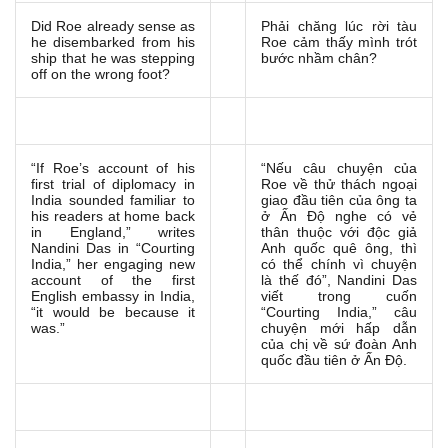
Did Roe already sense as
Phải chăng lúc rời tàu
he disembarked from his
Roe cảm thấy mình trót
ship that he was stepping
bước nhầm chân?
off on the wrong foot?
“If Roe’s account of his
“Nếu câu chuyện của
first trial of diplomacy in
Roe về thử thách ngoại
India sounded familiar to
giao đầu tiên của ông ta
his readers at home back
ở Ấn Độ nghe có vẻ
in England,” writes
thân thuộc với độc giả
Nandini Das in “Courting
Anh quốc quê ông, thì
India,” her engaging new
có thể chính vì chuyện
account of the first
là thế đó”, Nandini Das
English embassy in India,
viết trong cuốn
“it would be because it
“Courting India,” câu
was.”
chuyện mới hấp dẫn
của chị về sứ đoàn Anh
quốc đầu tiên ở Ấn Độ.