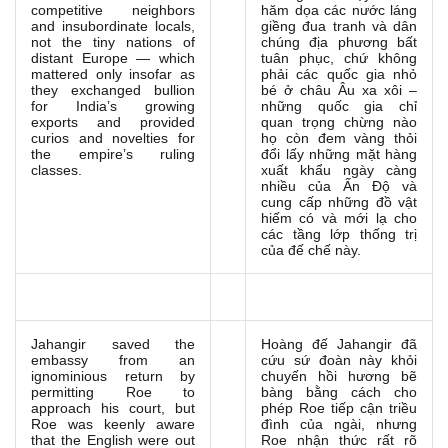
competitive neighbors
hăm dọa các nước láng
and insubordinate locals,
giềng đua tranh và dân
not the tiny nations of
chúng địa phương bất
distant Europe — which
tuân phục, chứ không
mattered only insofar as
phải các quốc gia nhỏ
they exchanged bullion
bé ở châu Âu xa xôi –
for India’s growing
những quốc gia chỉ
exports and provided
quan trọng chừng nào
curios and novelties for
họ còn đem vàng thỏi
the empire’s ruling
đổi lấy những mặt hàng
classes.
xuất khẩu ngày càng
nhiều của Ấn Độ và
cung cấp những đồ vật
hiếm có và mới lạ cho
các tầng lớp thống trị
của đế chế này.
Jahangir saved the
Hoàng đế Jahangir đã
embassy from an
cứu sứ đoàn này khỏi
ignominious return by
chuyến hồi hương bẽ
permitting Roe to
bàng bằng cách cho
approach his court, but
phép Roe tiếp cận triều
Roe was keenly aware
đình của ngài, nhưng
that the English were out
Roe nhận thức rất rõ