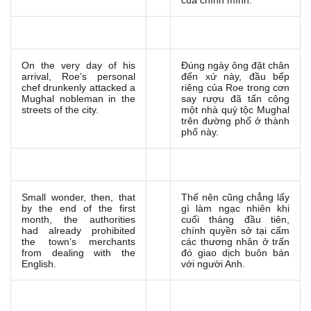
của chính mình:
On the very day of his
Đúng ngày ông đặt chân
arrival, Roe’s personal
đến xứ này, đầu bếp
chef drunkenly attacked a
riêng của Roe trong cơn
Mughal nobleman in the
say rượu đã tấn công
streets of the city.
một nhà quý tộc Mughal
trên đường phố ở thành
phố này.
Small wonder, then, that
Thế nên cũng chẳng lấy
by the end of the first
gì làm ngạc nhiên khi
month, the authorities
cuối tháng đầu tiên,
had already prohibited
chính quyền sở tại cấm
the town’s merchants
các thương nhân ở trấn
from dealing with the
đó giao dịch buôn bán
English.
với người Anh.