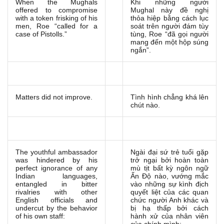
When the Mughals
Khi những người
offered to compromise
Mughal này đề nghị
with a token frisking of his
thỏa hiệp bằng cách lục
men, Roe “called for a
soát trên người đám tùy
case of Pistolls.”
tùng, Roe “đã gọi người
mang đến một hộp súng
ngắn”.
Matters did not improve.
Tình hình chẳng khá lên
chút nào.
The youthful ambassador
Ngài đại sứ trẻ tuổi gặp
was hindered by his
trở ngại bởi hoàn toàn
perfect ignorance of any
mù tịt bất kỳ ngôn ngữ
Indian languages,
Ấn Độ nào, vướng mắc
entangled in bitter
vào những sự kình địch
rivalries with other
quyết liệt của các quan
English officials and
chức người Anh khác và
undercut by the behavior
bị hạ thấp bởi cách
of his own staff:
hành xử của nhân viên