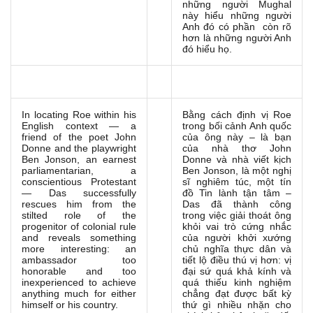
những người Mughal
này hiểu những người
Anh đó có phần còn rõ
hơn là những người Anh
đó hiểu họ.
In locating Roe within his
Bằng cách định vị Roe
English context — a
trong bối cảnh Anh quốc
friend of the poet John
của ông này – là bạn
Donne and the playwright
của nhà thơ John
Ben Jonson, an earnest
Donne và nhà viết kịch
parliamentarian, a
Ben Jonson, là một nghị
conscientious Protestant
sĩ nghiêm túc, một tín
— Das successfully
đồ Tin lành tận tâm –
rescues him from the
Das đã thành công
stilted role of the
trong việc giải thoát ông
progenitor of colonial rule
khỏi vai trò cứng nhắc
and reveals something
của người khởi xướng
more interesting: an
chủ nghĩa thực dân và
ambassador too
tiết lộ điều thú vị hơn: vị
honorable and too
đại sứ quá khả kính và
inexperienced to achieve
quá thiếu kinh nghiệm
anything much for either
chẳng đạt được bất kỳ
himself or his country.
thứ gì nhiều nhặn cho