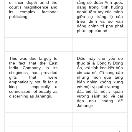
of their depth amid the
rằng sứ đoàn Anh quốc
court’s magnificence and
đang trong tình huống
its complex factional
ngoài tầm tay của mình
politicking.
giữa sự tráng lệ của
triều đình và sự vận
động chính trị phe phái
phức tạp của nó.
This was due largely to
Điều này chủ yếu do
the fact that the East
thực tế là Công ty Đông
India Company, in its
Ấn, với tính keo kiệt bủn
stinginess, had provided
xỉn của nó, đã cung cấp
gifts that were
những món quà tặng
emphatically not fit for a
hiển nhiên không xứng
king — especially a
với một vị quân vương –
connoisseur of beauty as
đặc biệt là một vị quân
discerning as Jahangir.
vương sành sỏi về cái
đẹp như hoàng đế
Jahangir.