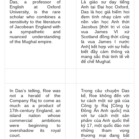
Das, a professor of
Là giáo sư dạy tiếng
English at Oxford
Anh tại Đại học Oxford,
University, is the rare
Das là học giả hiếm hoi
scholar who combines a
đem tính nhạy cảm với
sensitivity to the literature
nền văn học Anh thời
of Jacobean England with
Jacobus [thời trị vì của
a sympathetic and
vua James VI xứ
nuanced understanding
Scotland đồng thời cũng
of the Mughal empire.
là vua James I nước
Anh] kết hợp với sự hiểu
biết đầy cảm thông và
mang sắc thái tinh tế về
đế chế Mughal.
In Das’s telling, Roe was
Trong câu chuyện Das
not a herald of the
kể, Roe không đến với
Company Raj to come as
tư cách một sứ giả của
much as a product of
Công ty Raj [Công ty
17th-century England, an
Đông Ấn Anh quốc] mà
island nation whose
với tư cách một sản
commercial ambitions
phẩm của Anh quốc thế
were beginning to
kỷ 17, một quốc đảo nơi
overshadow its royal
những tham vọng
court.
thương mại đang bắt