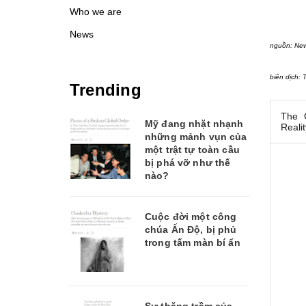
Who we are
News
nguồn:
New
biên dịch: 
Trending
The 
Mỹ đang nhặt nhạnh
Reali
những mảnh vụn của
một trật tự toàn cầu
bị phá vỡ như thế
nào?
Cuộc đời một công
chúa Ấn Độ, bị phủ
trong tấm màn bí ẩn