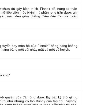
chưa đủ gây kích thích, Finnair đã trưng ra thân
nữ tiếp viên mặc bikini mà phần lưng trần được ghi
uyến màu đen gồm những điểm đến đan xen vào
g tuyến bay mùa hè của Finnair,” hãng hàng không
 hàng bằng một cái nháy mắt và một cú huých.
ó khó."
về quyền của đàn ông được lấy bất kỳ thứ gì họ
p thị như những cô thỏ Bunny của tạp chí Playboy
viên hàng không được đưa ra trình diễn như tài sản,