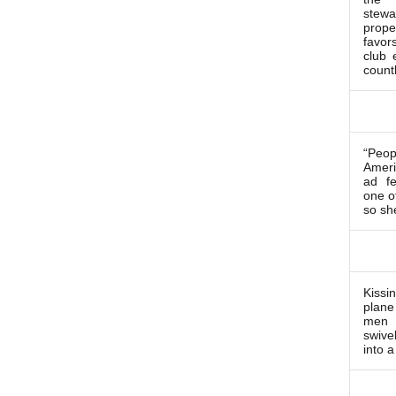
stew
prope
favor
club 
count
“Peop
Ameri
ad f
one o
so sh
Kissi
plane
men 
swive
into a