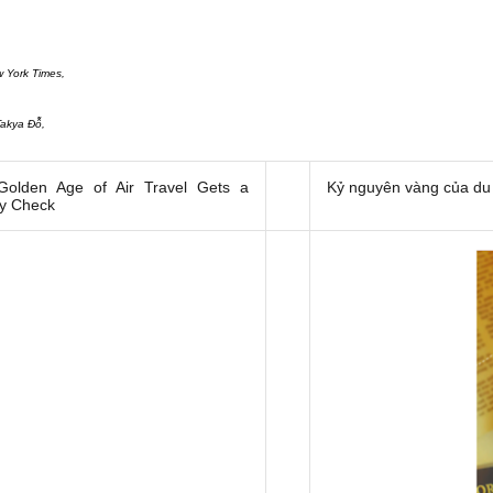
 York Times
,
Takya Đỗ,
Golden Age of Air Travel Gets a
Kỷ nguyên vàng của du
ty Check