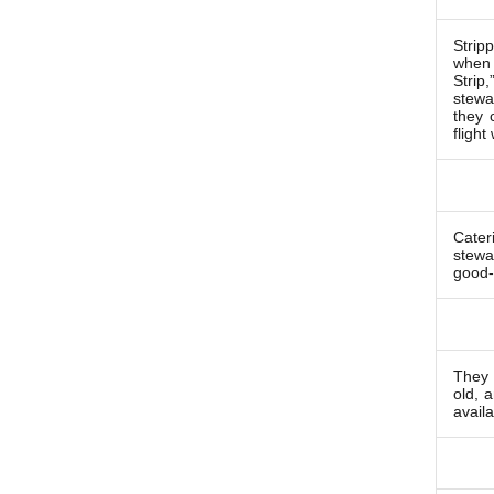
Strip
when 
Stri
stewa
they 
flight
Cate
stewa
good-
They 
old, a
availa