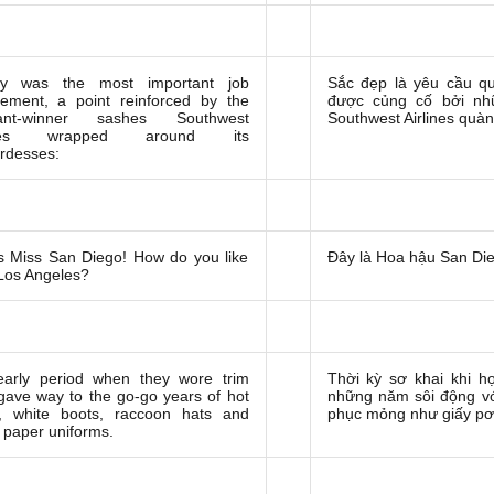
ty was the most important job
Sắc đẹp là yêu cầu qu
rement, a point reinforced by the
được củng cố bởi nh
ant-winner sashes Southwest
Southwest Airlines quàn
lines wrapped around its
rdesses:
s Miss San Diego! How do you like
Đây là Hoa hậu San Die
Los Angeles?
arly period when they wore trim
Thời kỳ sơ khai khi 
 gave way to the go-go years of hot
những năm sôi động với
, white boots, raccoon hats and
phục mỏng như giấy pơ
y paper uniforms.