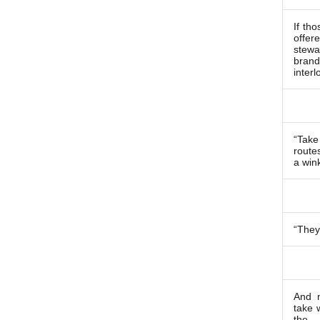
If tho
offer
stew
bran
interl
“Take
route
a win
“They’
And n
take 
the 