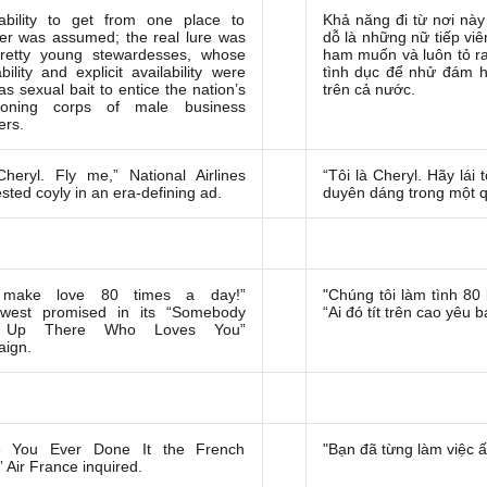
bility to get from one place to
Khả năng đi từ nơi này
er was assumed; the real lure was
dỗ là những nữ tiếp vi
retty young stewardesses, whose
ham muốn và luôn tỏ r
bility and explicit availability were
tình dục để nhử đám 
as sexual bait to entice the nation’s
trên cả nước.
eoning corps of male business
ers.
Cheryl. Fly me,” National Airlines
“Tôi là Cheryl.
Hãy lái 
sted coyly in an era-defining ad.
duyên dáng trong một qu
make love 80 times a day!”
"Chúng tôi làm tình 80 
hwest promised in its “Somebody
“Ai đó tít trên cao yêu 
e Up There Who Loves You”
ign.
e You Ever Done It the French
"Bạn đã từng làm việc 
 Air France inquired.