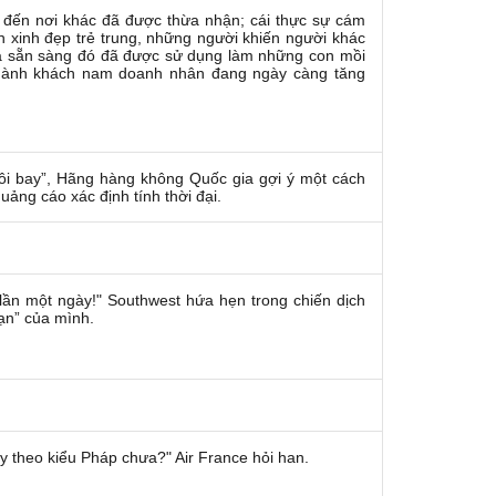
 đến nơi khác đã được thừa nhận; cái thực sự cám
ên xinh đẹp trẻ trung, những người khiến người khác
a sẵn sàng đó đã được sử dụng làm những con mồi
hành khách nam doanh nhân đang ngày càng tăng
tôi bay”, Hãng hàng không Quốc gia gợi ý một cách
ảng cáo xác định tính thời đại.
lần một ngày!"
Southwest hứa hẹn trong chiến dịch
bạn” của mình.
ấy theo kiểu Pháp chưa?"
Air France hỏi han.