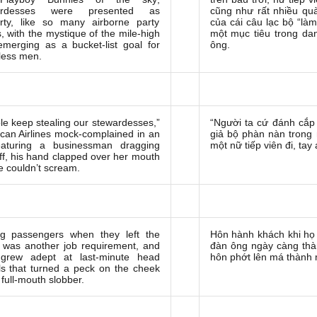
ardesses were presented as
cũng như rất nhiều quà
rty, like so many airborne party
của cái câu lạc bộ “là
s, with the mystique of the mile-high
một mục tiêu trong da
emerging as a bucket-list goal for
ông.
less men.
le keep stealing our stewardesses,”
“Người ta cứ đánh cắp 
can Airlines mock-complained in an
giả bộ phàn nàn trong
eaturing a businessman dragging
một nữ tiếp viên đi, tay
ff, his hand clapped over her mouth
e couldn’t scream.
ng passengers when they left the
Hôn hành khách khi họ 
 was another job requirement, and
đàn ông ngày càng thàn
grew adept at last-minute head
hôn phớt lên má thành 
ls that turned a peck on the cheek
 full-mouth slobber.