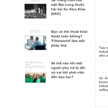
Sự thăng trầm của
một Đại Long thuộc
hội kín Ku Klux Klan
(KKK)
Bạn có thể thoát khỏi
thuật toán không?
'Filterworld' làm một
phép thử.
Two n
indus
who wo
Sẽ thế nào khi một
người phụ nữ bị đối
xử sai trái phải viện
đến bạo lực?
As th
boome
indus
sellin