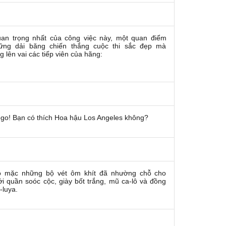
an trọng nhất của công việc này, một quan điểm
ững dải băng chiến thắng cuộc thi sắc đẹp mà
g lên vai các tiếp viên của hãng:
go!
Bạn có thích Hoa hậu Los Angeles không?
họ mặc những bộ vét ôm khít đã nhường chỗ cho
 quần soóc cộc, giày bốt trắng, mũ ca-lô và đồng
-luya.