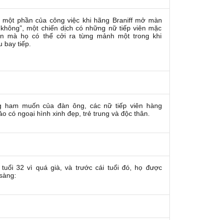
h một phần của công việc khi hãng Braniff mở màn
ên không”, một chiến dịch có những nữ tiếp viên mặc
 mà họ có thể cởi ra từng mảnh một trong khi
 bay tiếp.
 ham muốn của đàn ông, các nữ tiếp viên hàng
 có ngoại hình xinh đẹp, trẻ trung và độc thân.
 tuổi 32 vì quá già, và trước cái tuổi đó, họ được
sàng: