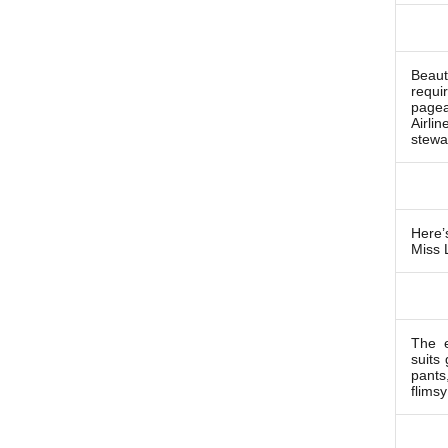
Beau
requi
page
Air
stewa
Here’
Miss 
The e
suits
pants
flims