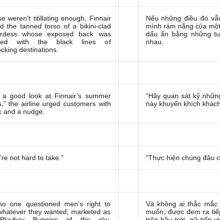
se weren’t titillating enough, Finnair
Nếu những điều đó vẫn 
ed the tanned torso of a bikini-clad
mình rám nắng của một 
ardess whose exposed back was
dấu ấn bằng những t
ded with the black lines of
nhau.
ocking destinations.
 a good look at Finnair’s summer
“Hãy quan sát kỹ nhữn
s,” the airline urged customers with
này khuyến khích khách
k and a nudge.
re not hard to take.”
"Thực hiện chúng đâu c
o one questioned men’s right to
Và không ai thắc mắc 
whatever they wanted; marketed as
muốn; được đem ra tiế
Playboy Bunnies of the sky,
trên bầu trời, nữ tiếp 