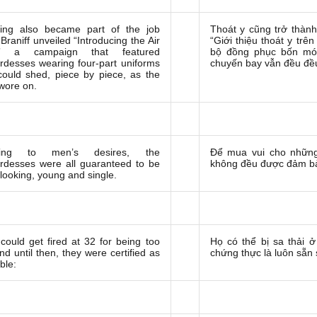
ping also became part of the job
Thoát y cũng trở thàn
Braniff unveiled “Introducing the Air
“Giới thiệu thoát y tr
p,” a campaign that featured
bộ đồng phục bốn món
rdesses wearing four-part uniforms
chuyến bay vẫn đều đều
could shed, piece by piece, as the
 wore on.
ring to men’s desires, the
Để mua vui cho những
rdesses were all guaranteed to be
không đều được đảm bảo
looking, young and single.
could get fired at 32 for being too
Họ có thể bị sa thải ở
nd until then, they were certified as
chứng thực là luôn sẵn 
ble: