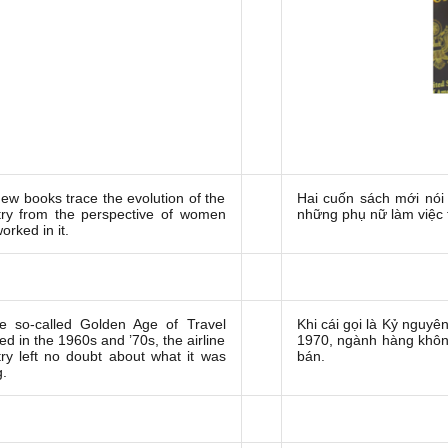
ew books trace the evolution of the
Hai cuốn sách mới nói
try from the perspective of women
những phụ nữ làm việc 
rked in it.
e so-called Golden Age of Travel
Khi cái gọi là Kỷ nguy
d in the 1960s and ’70s, the airline
1970, ngành hàng không
try left no doubt about what it was
bán.
g.