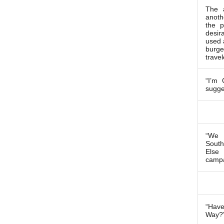
The a
anoth
the p
desira
used 
burg
travel
“I’m 
sugge
“We 
Sout
Els
campa
“Hav
Way?”