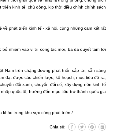
Nam thời gian qua và nhất là trong phòng, chống dịch
triển kinh tế, chủ động, kịp thời điều chỉnh chính sách
về phát triển kinh tế - xã hội, cùng những cam kết rất
 bổ nhiệm vào vị trí công tác mới, bà đã quyết tâm tới
t Nam trên chặng đường phát triển sắp tới, sẵn sàng
m đạt được các chiến lược, kế hoạch, mục tiêu đề ra,
n chuyển đổi xanh, chuyển đổi số, xây dựng nền kinh tế
ội nhập quốc tế, hướng đến mục tiêu trở thành quốc gia
 khác trong khu vực cùng phát triển./.
Chia sẻ: