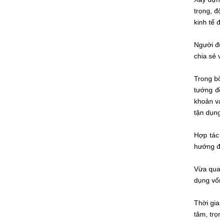
trọng, đ
kinh tế 
Người đ
chia sẻ 
Trong bố
tướng đ
khoản va
tận dụng
Hợp tác
hướng đ
Vừa qua,
dụng vố
Thời gia
tâm, trọ