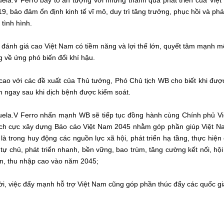
la.V Ferro bày tỏ ấn tượng với những thành quả phát triển của Việt 
, bảo đảm ổn định kinh tế vĩ mô, duy trì tăng trưởng, phục hồi và phát 
tình hình.
đánh giá cao Việt Nam có tiềm năng và lợi thế lớn, quyết tâm mạnh mẽ 
 về ứng phó biến đổi khí hậu.
 cao với các đề xuất của Thủ tướng, Phó Chủ tịch WB cho biết khi được
 ngay sau khi dịch bệnh được kiểm soát.
ela.V Ferro nhấn mạnh WB sẽ tiếp tục đồng hành cùng Chính phủ Việ
tích cực xây dựng Báo cáo Việt Nam 2045 nhằm góp phần giúp Việt Na
 là trong huy động các nguồn lực xã hội, phát triển hạ tầng, thực hiệ
 tự chủ, phát triển nhanh, bền vững, bao trùm, tăng cường kết nối, h
ển, thu nhập cao vào năm 2045;
i, việc đẩy mạnh hỗ trợ Việt Nam cũng góp phần thúc đẩy các quốc gia