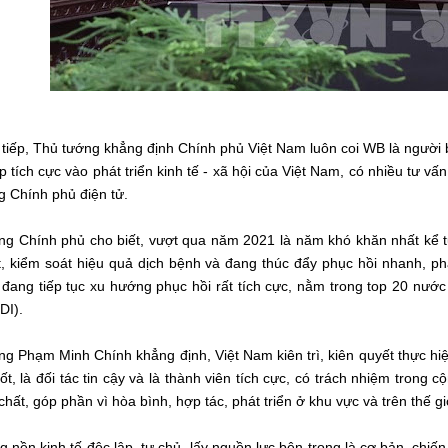
 tiếp, Thủ tướng khẳng định Chính phủ Việt Nam luôn coi WB là người bạ
 tích cực vào phát triển kinh tế - xã hội của Việt Nam, có nhiều tư vấ
g Chính phủ điện tử.
g Chính phủ cho biết, vượt qua năm 2021 là năm khó khăn nhất kể từ 
t, kiểm soát hiệu quả dịch bệnh và đang thúc đẩy phục hồi nhanh, phá
đang tiếp tục xu hướng phục hồi rất tích cực, nằm trong top 20 nước 
DI).
g Phạm Minh Chính khẳng định, Việt Nam kiên trì, kiên quyết thực hi
ốt, là đối tác tin cậy và là thành viên tích cực, có trách nhiệm trong
chất, góp phần vì hòa bình, hợp tác, phát triển ở khu vực và trên thế gi
 nền kinh tế độc lập, tự chủ, lấy nguồn lực bên trong là cơ bản, chiến