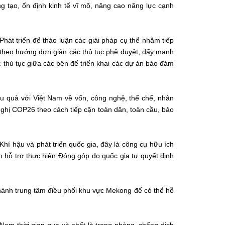
áng tạo, ổn định kinh tế vĩ mô, nâng cao năng lực cạnh
át triển để thảo luận các giải pháp cụ thể nhằm tiếp
 theo hướng đơn giản các thủ tục phê duyệt, đẩy mạnh
c thủ tục giữa các bên để triển khai các dự án bảo đảm
ệu quả với Việt Nam về vốn, công nghệ, thể chế, nhân
i nghị COP26 theo cách tiếp cận toàn dân, toàn cầu, bảo
hí hậu và phát triển quốc gia, đây là công cụ hữu ích
 hỗ trợ thực hiện Đóng góp do quốc gia tự quyết định
hành trung tâm điều phối khu vực Mekong để có thể hỗ