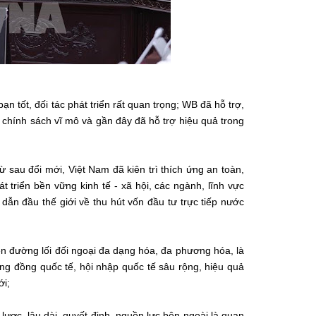
n tốt, đối tác phát triển rất quan trọng; WB đã hỗ trợ,
n chính sách vĩ mô và gần đây đã hỗ trợ hiệu quả trong
sau đổi mới, Việt Nam đã kiên trì thích ứng an toàn,
t triển bền vững kinh tế - xã hội, các ngành, lĩnh vực
dẫn đầu thế giới về thu hút vốn đầu tư trực tiếp nước
ện đường lối đối ngoại đa dạng hóa, đa phương hóa, là
 cộng đồng quốc tế, hội nhập quốc tế sâu rộng, hiệu quả
ới;
 lược, lâu dài, quyết định, nguồn lực bên ngoài là quan