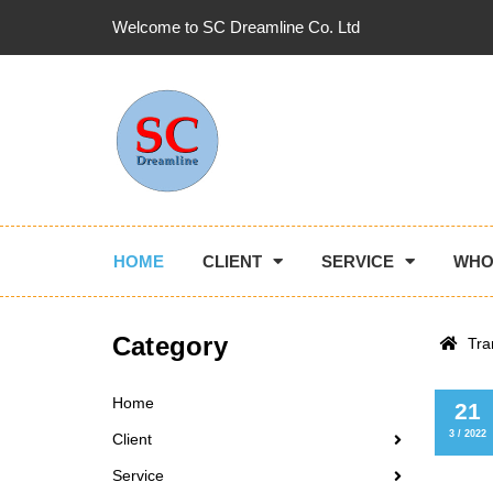
Welcome to SC Dreamline Co. Ltd
HOME
CLIENT
SERVICE
WHO
Category
Tra
Home
21
3 / 2022
Client
Service