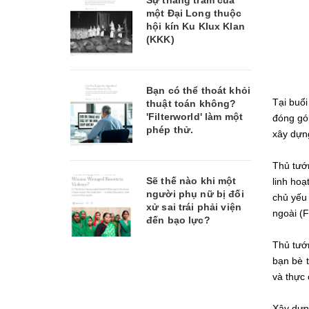
Sự thăng trầm của
một Đại Long thuộc
hội kín Ku Klux Klan
(KKK)
Bạn có thể thoát khỏi
Tại buổi
thuật toán không?
'Filterworld' làm một
đóng góp
phép thử.
xây dựn
Thủ tướn
Sẽ thế nào khi một
linh hoạ
người phụ nữ bị đối
chủ yếu 
xử sai trái phải viện
ngoài (F
đến bạo lực?
Thủ tướn
bạn bè t
và thực 
Xây dựng