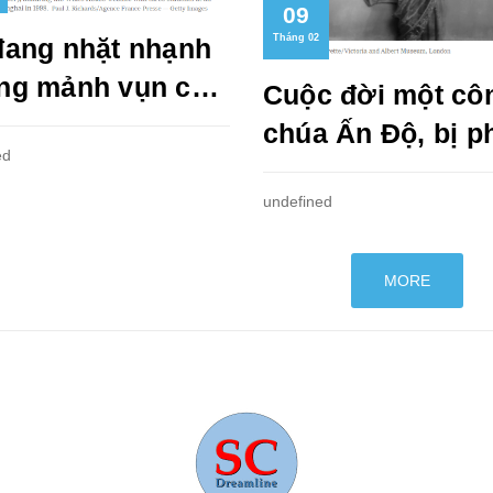
09
Tháng 02
đang nhặt nhạnh
ng mảnh vụn của
Cuộc đời một cô
trật tự toàn cầu
chúa Ấn Độ, bị p
ed
há vỡ như thế
trong tấm màn bí
?
undefined
MORE