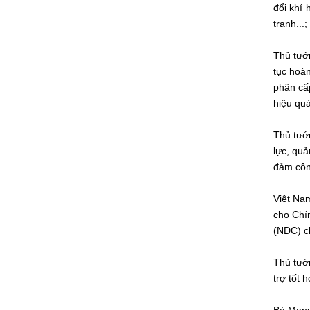
đổi khí 
tranh...;
Thủ tướ
tục hoà
phân cấp
hiệu quả
Thủ tướ
lực, quả
đảm công
Việt Nam
cho Chín
(NDC) c
Thủ tướ
trợ tốt 