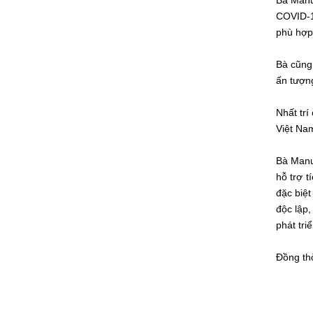
Bà Manue
COVID-19
phù hợp 
Bà cũng 
ấn tượng
Nhất trí
Việt Nam
Bà Manu
hỗ trợ 
đặc biệt
độc lập,
phát tri
Đồng thờ