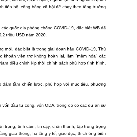
inh tiến bộ, công bằng xã hội để chạy theo tăng trưởng
 các quốc gia phòng chống COVID-19, đặc biệt WB đã
 6,2 triệu USD năm 2020.
ng mới, đặc biệt là trong giai đoạn hậu COVID-19, Thủ
c khoản viện trợ không hoàn lại, làm “mềm hóa” các
Nam điều chỉnh kịp thời chính sách phù hợp tình hình,
o đảm tầm chiến lược, phù hợp với mục tiêu, phương
n vốn đầu tư công, vốn ODA, trong đó có các dự án sử
n trọng, tình cảm, tin cậy, chân thành, tập trung trọng
ầng giao thông, hạ tầng y tế, giáo dục, thích ứng biến