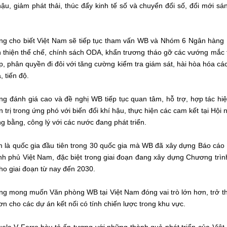
hậu, giảm phát thải, thúc đẩy kinh tế số và chuyển đổi số, đổi mới s
ng cho biết Việt Nam sẽ tiếp tục tham vấn WB và Nhóm 6 Ngân hàng Ph
n thiện thể chế, chính sách ODA, khẩn trương tháo gỡ các vướng mắc
, phân quyền đi đôi với tăng cường kiểm tra giám sát, hài hòa hóa cá
, tiến độ.
ng đánh giá cao và đề nghị WB tiếp tục quan tâm, hỗ trợ, hợp tác hi
n trị trong ứng phó với biến đổi khí hậu, thực hiện các cam kết tại Hộ
 bằng, công lý với các nước đang phát triển.
 là quốc gia đầu tiên trong 30 quốc gia mà WB đã xây dựng Báo cáo K
h phủ Việt Nam, đặc biệt trong giai đoạn đang xây dựng Chương trình
ho giai đoạn từ nay đến 2030.
ng mong muốn Văn phòng WB tại Việt Nam đóng vai trò lớn hơn, trở t
hơn cho các dự án kết nối có tính chiến lược trong khu vực.