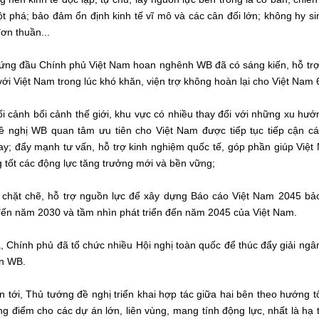
ột phá; bảo đảm ổn định kinh tế vĩ mô và các cân đối lớn; không hy s
đơn thuần...
ứng đầu Chính phủ Việt Nam hoan nghênh WB đã có sáng kiến, hỗ trợ
với Việt Nam trong lúc khó khăn, viện trợ không hoàn lại cho Việt Nam
i cảnh bối cảnh thế giới, khu vực có nhiều thay đổi với những xu hướ
ề nghị WB quan tâm ưu tiên cho Việt Nam được tiếp tục tiếp cận cá
y; đẩy mạnh tư vấn, hỗ trợ kinh nghiệm quốc tế, góp phần giúp Việt 
 tốt các động lực tăng trưởng mới và bền vững;
 chặt chẽ, hỗ trợ nguồn lực để xây dựng Báo cáo Việt Nam 2045 bả
ến năm 2030 và tầm nhìn phát triển đến năm 2045 của Việt Nam.
 Chính phủ đã tổ chức nhiều Hội nghị toàn quốc để thúc đẩy giải ngâ
n WB.
n tới, Thủ tướng đề nghị triển khai hợp tác giữa hai bên theo hướng tô
ng điểm cho các dự án lớn, liên vùng, mang tính động lực, nhất là hạ t