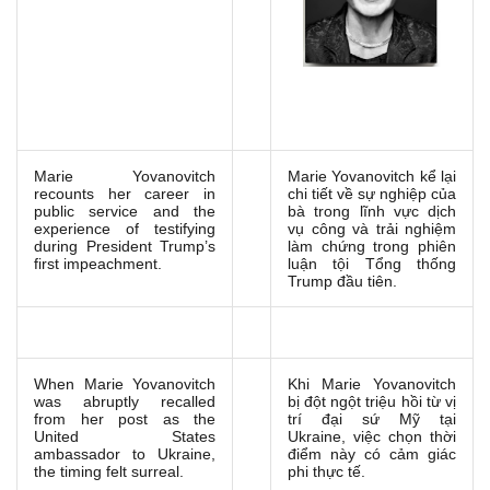
Marie Yovanovitch
Marie Yovanovitch kể lại
recounts her career in
chi tiết về sự nghiệp của
public service and the
bà trong lĩnh vực dịch
experience of testifying
vụ công và trải nghiệm
during President Trump’s
làm chứng trong phiên
first impeachment.
luận tội Tổng thống
Trump đầu tiên.
When Marie Yovanovitch
Khi Marie Yovanovitch
was abruptly recalled
bị đột ngột triệu hồi từ vị
from her post as the
trí đại sứ Mỹ tại
United States
Ukraine, việc chọn thời
ambassador to Ukraine,
điểm này có cảm giác
the timing felt surreal.
phi thực tế.