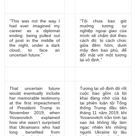
“This was not the way I
“Tôi chưa bao giờ
had ever imagined my
mường tượng sự
career as a diplomat
nghiệp ngoại giao của
ending: being pulled out
mình sẽ chấm dứt theo
of post in the middle of
cách đó: bị cách chức
the night, under a dark
giữa đêm hôm, dưới
cloud, to face an
mây đen bao phủ, để
uncertain future.”
đối mặt với một tương
lai vô định.”
That uncertain future
Tương lai vô định đó rốt
would eventually include
cuộc bao gồm cả lời
her memorable testimony
khai đáng nhớ của bà
at the first impeachment
tại phiên luận tội Tổng
of President Trump in
thống Trump đầu tiên
November 2019, when
tháng 11 năm 2019, khi
Yovanovitch explained
Yovanovitch trần tình tại
how she wasn’t surprised
sao bà không lấy làm
that Ukrainians who had
ngạc nhiên khi những
long benefited from
người Ukraine từ lâu