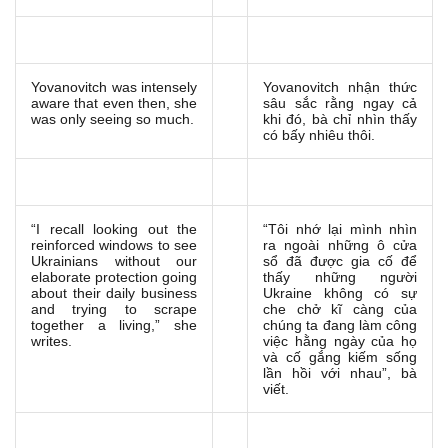
Yovanovitch was intensely
Yovanovitch nhận thức
aware that even then, she
sâu sắc rằng ngay cả
was only seeing so much.
khi đó, bà chỉ nhìn thấy
có bấy nhiêu thôi.
“I recall looking out the
“Tôi nhớ lại mình nhìn
reinforced windows to see
ra ngoài những ô cửa
Ukrainians without our
sổ đã được gia cố để
elaborate protection going
thấy những người
about their daily business
Ukraine không có sự
and trying to scrape
che chở kĩ càng của
together a living,” she
chúng ta đang làm công
writes.
việc hằng ngày của họ
và cố gắng kiếm sống
lần hồi với nhau”, bà
viết.