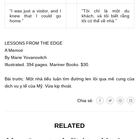
“I was just a visitor, and I
“Tôi chỉ là một du
knew that I could go
khách, và tôi biết rằng
home.”
tôi có thể về nhà.”
LESSONS FROM THE EDGE
A Memoir
By Marie Yovanovitch
Illustrated. 394 pages. Mariner Books. $30.
Bài trước:
Một nhà tiểu luận tìm đường len lỏi qua mê cung của
dịch vụ y tế của Mỹ. Vừa kịp thoát.
Chia sẻ:
RELATED