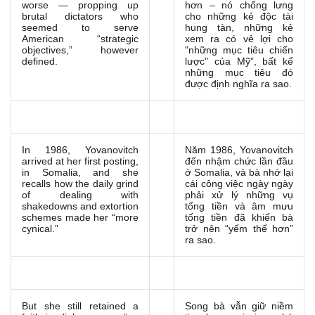
worse — propping up
hơn – nó chống lưng
brutal dictators who
cho những kẻ độc tài
seemed to serve
hung tàn, những kẻ
American “strategic
xem ra có vẻ lợi cho
objectives,” however
"những mục tiêu chiến
defined.
lược" của Mỹ”, bất kể
những mục tiêu đó
được định nghĩa ra sao.
In 1986, Yovanovitch
Năm 1986, Yovanovitch
arrived at her first posting,
đến nhậm chức lần đầu
in Somalia, and she
ở Somalia, và bà nhớ lại
recalls how the daily grind
cái công việc ngày ngày
of dealing with
phải xử lý những vụ
shakedowns and extortion
tống tiền và âm mưu
schemes made her “more
tống tiền đã khiến bà
cynical.”
trở nên “yếm thế hơn”
ra sao.
But she still retained a
Song bà vẫn giữ niềm