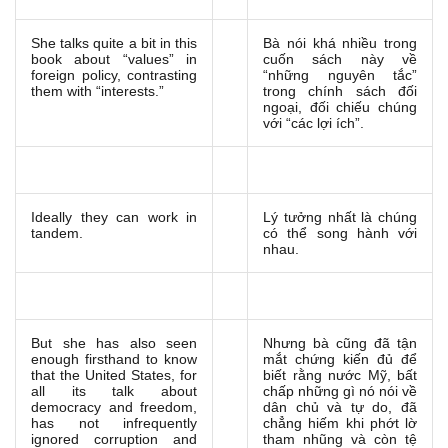
She talks quite a bit in this
Bà nói khá nhiều trong
book about “values” in
cuốn sách này về
foreign policy, contrasting
“những nguyên tắc”
them with “interests.”
trong chính sách đối
ngoại, đối chiếu chúng
với “các lợi ích”.
Ideally they can work in
Lý tưởng nhất là chúng
tandem.
có thể song hành với
nhau.
But she has also seen
Nhưng bà cũng đã tận
enough firsthand to know
mắt chứng kiến đủ để
that the United States, for
biết rằng nước Mỹ, bất
all its talk about
chấp những gì nó nói về
democracy and freedom,
dân chủ và tự do, đã
has not infrequently
chẳng hiếm khi phớt lờ
ignored corruption and
tham nhũng và còn tệ