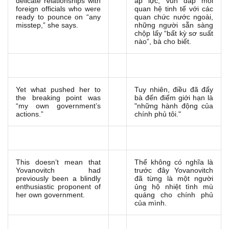
delicate relationships with
áp lực, vun đắp mối
foreign officials who were
quan hệ tinh tế với các
ready to pounce on “any
quan chức nước ngoài,
misstep,” she says.
những người sẵn sàng
chộp lấy “bất kỳ sơ suất
nào”, bà cho biết.
Yet what pushed her to
Tuy nhiên, điều đã đẩy
the breaking point was
bà đến điểm giới hạn là
“my own government’s
"những hành động của
actions.”
chính phủ tôi."
This doesn’t mean that
Thế không có nghĩa là
Yovanovitch had
trước đây Yovanovitch
previously been a blindly
đã từng là một người
enthusiastic proponent of
ủng hộ nhiệt tình mù
her own government.
quáng cho chính phủ
của mình.