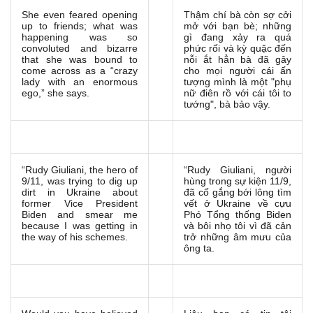
She even feared opening
Thậm chí bà còn sợ cởi
up to friends; what was
mở với bạn bè; những
happening was so
gì đang xảy ra quá
convoluted and bizarre
phức rối và kỳ quặc đến
that she was bound to
nỗi ắt hẳn bà đã gây
come across as a “crazy
cho mọi người cái ấn
lady with an enormous
tượng mình là một "phụ
ego,” she says.
nữ điên rồ với cái tôi to
tướng", bà bảo vậy.
“Rudy Giuliani, the hero of
“Rudy Giuliani, người
9/11, was trying to dig up
hùng trong sự kiện 11/9,
dirt in Ukraine about
đã cố gắng bới lông tìm
former Vice President
vết ở Ukraine về cựu
Biden and smear me
Phó Tổng thống Biden
because I was getting in
và bôi nhọ tôi vì đã cản
the way of his schemes.
trở những âm mưu của
ông ta.