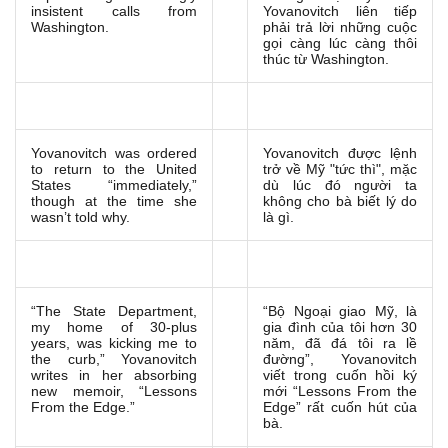
insistent calls from
Yovanovitch liên tiếp
Washington.
phải trả lời những cuộc
gọi càng lúc càng thôi
thúc từ Washington.
Yovanovitch was ordered
Yovanovitch được lệnh
to return to the United
trở về Mỹ "tức thì", mặc
States “immediately,”
dù lúc đó người ta
though at the time she
không cho bà biết lý do
wasn’t told why.
là gì.
“The State Department,
“Bộ Ngoại giao Mỹ, là
my home of 30-plus
gia đình của tôi hơn 30
years, was kicking me to
năm, đã đá tôi ra lề
the curb,” Yovanovitch
đường”, Yovanovitch
writes in her absorbing
viết trong cuốn hồi ký
new memoir, “Lessons
mới “Lessons From the
From the Edge.”
Edge” rất cuốn hút của
bà.