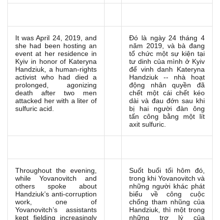
It was April 24, 2019, and
Đó là ngày 24 tháng 4
she had been hosting an
năm 2019, và bà đang
event at her residence in
tổ chức một sự kiện tại
Kyiv in honor of Kateryna
tư dinh của mình ở Kyiv
Handziuk, a human-rights
để vinh danh Kateryna
activist who had died a
Handziuk -- nhà hoạt
prolonged, agonizing
động nhân quyền đã
death after two men
chết một cái chết kéo
attacked her with a liter of
dài và đau đớn sau khi
sulfuric acid.
bị hai người đàn ông
tấn công bằng một lít
axit sulfuric.
Throughout the evening,
Suốt buổi tối hôm đó,
while Yovanovitch and
trong khi Yovanovitch và
others spoke about
những người khác phát
Handziuk’s anti-corruption
biểu về công cuộc
work, one of
chống tham nhũng của
Yovanovitch’s assistants
Handziuk, thì một trong
kept fielding increasingly
những trợ lý của