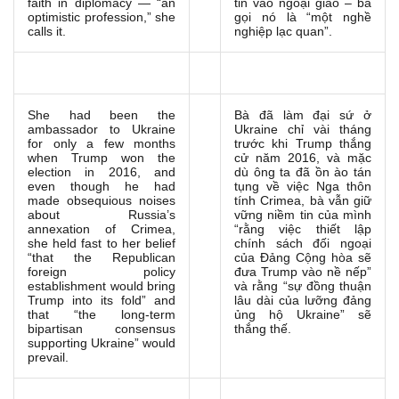
faith in diplomacy — “an
tin vào ngoại giao – bà
optimistic profession,” she
gọi nó là “một nghề
calls it.
nghiệp lạc quan”.
She had been the
Bà đã làm đại sứ ở
ambassador to Ukraine
Ukraine chỉ vài tháng
for only a few months
trước khi Trump thắng
when Trump won the
cử năm 2016, và mặc
election in 2016, and
dù ông ta đã ồn ào tán
even though he had
tụng về việc Nga thôn
made obsequious noises
tính Crimea, bà vẫn giữ
about Russia’s
vững niềm tin của mình
annexation of Crimea,
“rằng việc thiết lập
she held fast to her belief
chính sách đối ngoại
“that the Republican
của Đảng Cộng hòa sẽ
foreign policy
đưa Trump vào nề nếp”
establishment would bring
và rằng “sự đồng thuận
Trump into its fold” and
lâu dài của lưỡng đảng
that “the long-term
ủng hộ Ukraine” sẽ
bipartisan consensus
thắng thế.
supporting Ukraine” would
prevail.