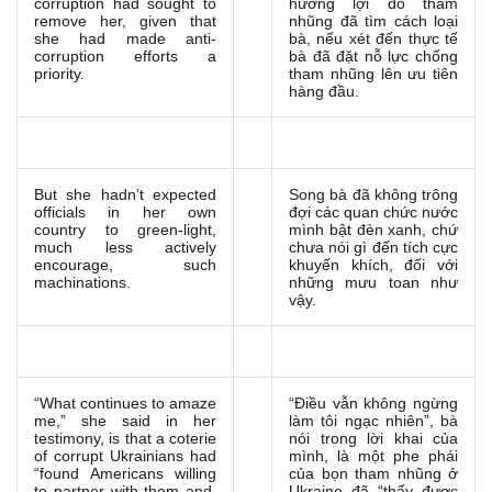
corruption had sought to
hưởng lợi do tham
remove her, given that
nhũng đã tìm cách loại
she had made anti-
bà, nếu xét đến thực tế
corruption efforts a
bà đã đặt nỗ lực chống
priority.
tham nhũng lên ưu tiên
hàng đầu.
But she hadn’t expected
Song bà đã không trông
officials in her own
đợi các quan chức nước
country to green-light,
mình bật đèn xanh, chứ
much less actively
chưa nói gì đến tích cực
encourage, such
khuyến khích, đối với
machinations.
những mưu toan như
vậy.
“What continues to amaze
“Điều vẫn không ngừng
me,” she said in her
làm tôi ngạc nhiên”, bà
testimony, is that a coterie
nói trong lời khai của
of corrupt Ukrainians had
mình, là một phe phái
“found Americans willing
của bọn tham nhũng ở
to partner with them and,
Ukraine đã “thấy được