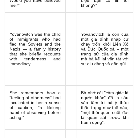
Would you have believed
Liệu bạn có tin tôi
me?”
không?”
Yovanovitch was the child
Yovanovitch là con của
of immigrants who had
một gia đình nhập cư
fled the Soviets and the
chạy trốn khỏi Liên Xô
Nazis — a family history
và Đức Quốc xã – một
that she briefly recounts
trang sử của gia đình
with tenderness and
mà bà kể lại vắn tắt với
immediacy.
sự dịu dàng và gần gũi.
She remembers how a
Bà nhớ cái "cảm giác là
“feeling of otherness” had
người khác" đã in sâu
inculcated in her a sense
vào tâm trí bà ý thức
of caution, “a lifelong
thận trọng như thế nào,
habit of observing before
"một thói quen suốt đời
acting.”
là quan sát trước khi
hành động".