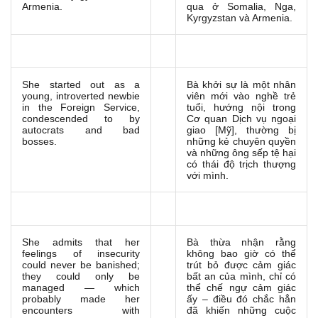
Armenia.
qua ở Somalia, Nga,
Kyrgyzstan và Armenia.
She started out as a
Bà khởi sự là một nhân
young, introverted newbie
viên mới vào nghề trẻ
in the Foreign Service,
tuổi, hướng nội trong
condescended to by
Cơ quan Dịch vụ ngoại
autocrats and bad
giao [Mỹ], thường bị
bosses.
những kẻ chuyên quyền
và những ông sếp tệ hại
có thái độ trịch thượng
với mình.
She admits that her
Bà thừa nhận rằng
feelings of insecurity
không bao giờ có thể
could never be banished;
trút bỏ được cảm giác
they could only be
bất an của mình, chỉ có
managed — which
thể chế ngự cảm giác
probably made her
ấy – điều đó chắc hẳn
encounters with
đã khiến những cuộc