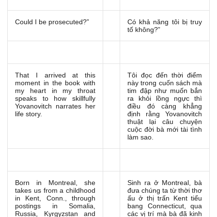
Could I be prosecuted?”
Có khả năng tôi bị truy
tố không?”
That I arrived at this
Tôi đọc đến thời điểm
moment in the book with
này trong cuốn sách mà
my heart in my throat
tim đập như muốn bắn
speaks to how skillfully
ra khỏi lồng ngực thì
Yovanovitch narrates her
điều đó càng khẳng
life story.
định rằng Yovanovitch
thuật lại câu chuyện
cuộc đời bà mới tài tình
làm sao.
Born in Montreal, she
Sinh ra ở Montreal, bà
takes us from a childhood
đưa chúng ta từ thời thơ
in Kent, Conn., through
ấu ở thị trấn Kent tiểu
postings in Somalia,
bang Connecticut, qua
Russia, Kyrgyzstan and
các vị trí mà bà đã kinh