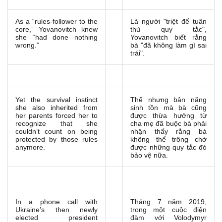
As a “rules-follower to the
Là người "triệt để tuân
core,” Yovanovitch knew
thủ quy tắc",
she “had done nothing
Yovanovitch biết rằng
wrong.”
bà "đã không làm gì sai
trái".
Yet the survival instinct
Thế nhưng bản năng
she also inherited from
sinh tồn mà bà cũng
her parents forced her to
được thừa hưởng từ
recognize that she
cha mẹ đã buộc bà phải
couldn’t count on being
nhận thấy rằng bà
protected by those rules
không thể trông chờ
anymore.
được những quy tắc đó
bảo vệ nữa.
In a phone call with
Tháng 7 năm 2019,
Ukraine’s then newly
trong một cuộc điện
elected president
đàm với Volodymyr