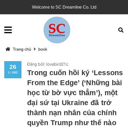
Welcome to SC Dreamline Co. Ltd
Trang chủ
book
Đăng bởi: lovebird21c
26
Trong cuốn hồi ký ‘Lessons
3 / 2022
From the Edge’ (‘Những bài
học từ bờ vực thẳm’), một
đại sứ tại Ukraine đã trở
thành nạn nhân của chính
quyền Trump như thế nào