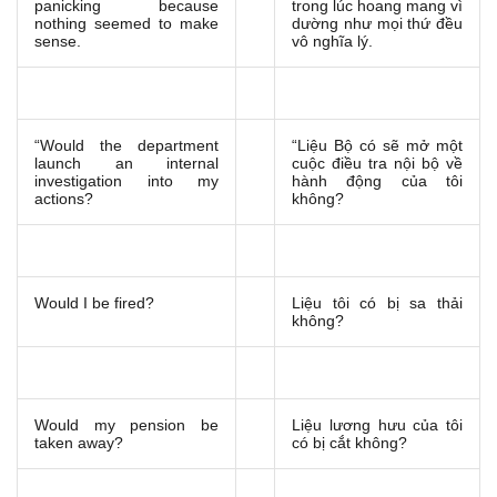
panicking because
trong lúc hoang mang vì
nothing seemed to make
dường như mọi thứ đều
sense.
vô nghĩa lý.
“Would the department
“Liệu Bộ có sẽ mở một
launch an internal
cuộc điều tra nội bộ về
investigation into my
hành động của tôi
actions?
không?
Would I be fired?
Liệu tôi có bị sa thải
không?
Would my pension be
Liệu lương hưu của tôi
taken away?
có bị cắt không?