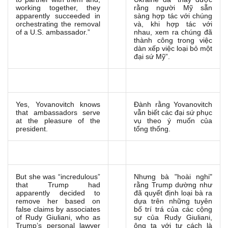
working together, they
rằng người Mỹ sẵn
apparently succeeded in
sàng hợp tác với chúng
orchestrating the removal
và, khi hợp tác với
of a U.S. ambassador.”
nhau, xem ra chúng đã
thành công trong việc
dàn xếp việc loại bỏ một
đại sứ Mỹ”.
Yes, Yovanovitch knows
Đành rằng Yovanovitch
that ambassadors serve
vẫn biết các đại sứ phục
at the pleasure of the
vụ theo ý muốn của
president.
tổng thống.
But she was “incredulous”
Nhưng bà "hoài nghi"
that Trump had
rằng Trump dường như
apparently decided to
đã quyết định loại bà ra
remove her based on
dựa trên những tuyên
false claims by associates
bố trí trá của các cộng
of Rudy Giuliani, who as
sự của Rudy Giuliani,
Trump’s personal lawyer
ông ta với tư cách là