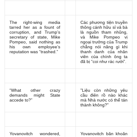
The right-wing media
Các phương tiện truyền
tarred her as a fount of
thông cánh hữu sỉ vả bà
corruption, and Trump’s
là nguồn tham nhũng,
secretary of state, Mike
và Mike Pompeo vị
Pompeo, said nothing as
ngoại trưởng của Trump
his own employee’s
chẳng nói năng gì khi
reputation was “trashed.”
thanh danh của nhân
viên của chính ông ta
đã bị “coi như rác rưởi”.
“What other crazy
"Liệu còn những yêu
demands might State
cầu điên rồ nào khác
accede to?”
mà Nhà nước có thể tán
thành không?"
Yovanovitch wondered,
Yovanovitch băn khoăn