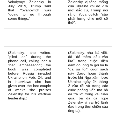
Volodymyr Zelensky in
Zelensky vị tổng thống
July 2019, Trump said
của Ukraine khi đó vừa
that Yovanovitch was
mới đắc cử, Trump nói
“going to go through
rằng Yovanovitch "sắp
some things.”
phải hứng chịu một số
thứ".
(Zelensky, she writes,
(Zelensky, như bà viết,
“piled on” during the
đã "đổ thêm dầu vào
phone call, calling her a
lửa" trong cuộc điện
“bad ambassador”; the
đàm đó, ông ta gọi bà là
book was completed
"đại sứ tồi"; cuốn sách
before Russia invaded
này được hoàn thành
Ukraine on Feb. 24, and
trước khi Nga xâm lược
in interviews she has
Ukraine ngày 24 tháng
given over the last couple
2 vừa rồi và trong các
of weeks she praises
cuộc phỏng vấn mà bà
Zelensky for his wartime
đã trả lời trong vài tuần
leadership.)
qua, bà đã ca ngợi
Zelensky vì vai trò lãnh
đạo trong thời chiến của
ông ta).