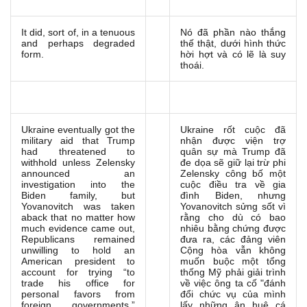
It did, sort of, in a tenuous
Nó đã phần nào thắng
and perhaps degraded
thế thật, dưới hình thức
form.
hời hợt và có lẽ là suy
thoái.
Ukraine eventually got the
Ukraine rốt cuộc đã
military aid that Trump
nhận được viện trợ
had threatened to
quân sự mà Trump đã
withhold unless Zelensky
đe dọa sẽ giữ lại trừ phi
announced an
Zelensky công bố một
investigation into the
cuộc điều tra về gia
Biden family, but
đình Biden, nhưng
Yovanovitch was taken
Yovanovitch sửng sốt vì
aback that no matter how
rằng cho dù có bao
much evidence came out,
nhiêu bằng chứng được
Republicans remained
đưa ra, các đảng viên
unwilling to hold an
Cộng hòa vẫn không
American president to
muốn buộc một tổng
account for trying “to
thống Mỹ phải giải trình
trade his office for
về việc ông ta cố "đánh
personal favors from
đổi chức vụ của mình
foreign governments,”
lấy những ân huệ cá