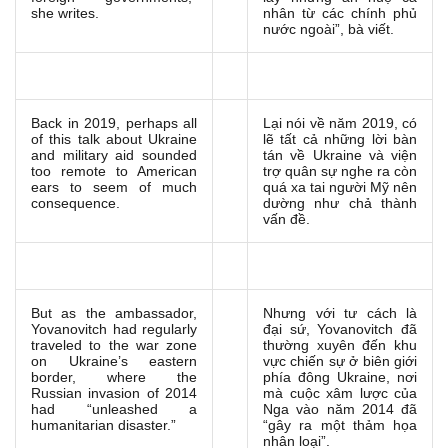
she writes.
nhân từ các chính phủ
nước ngoài”, bà viết.
Back in 2019, perhaps all
Lại nói về năm 2019, có
of this talk about Ukraine
lẽ tất cả những lời bàn
and military aid sounded
tán về Ukraine và viện
too remote to American
trợ quân sự nghe ra còn
ears to seem of much
quá xa tai người Mỹ nên
consequence.
dường như chả thành
vấn đề.
But as the ambassador,
Nhưng với tư cách là
Yovanovitch had regularly
đại sứ, Yovanovitch đã
traveled to the war zone
thường xuyên đến khu
on Ukraine’s eastern
vực chiến sự ở biên giới
border, where the
phía đông Ukraine, nơi
Russian invasion of 2014
mà cuộc xâm lược của
had “unleashed a
Nga vào năm 2014 đã
humanitarian disaster.”
“gây ra một thảm họa
nhân loại”.