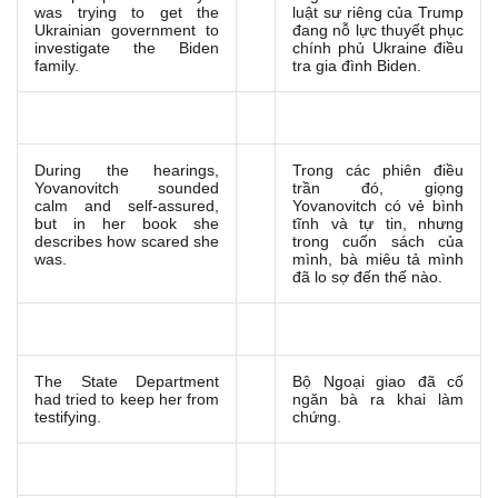
was trying to get the
luật sư riêng của Trump
Ukrainian government to
đang nỗ lực thuyết phục
investigate the Biden
chính phủ Ukraine điều
family.
tra gia đình Biden.
During the hearings,
Trong các phiên điều
Yovanovitch sounded
trần đó, giọng
calm and self-assured,
Yovanovitch có vẻ bình
but in her book she
tĩnh và tự tin, nhưng
describes how scared she
trong cuốn sách của
was.
mình, bà miêu tả mình
đã lo sợ đến thế nào.
The State Department
Bộ Ngoại giao đã cố
had tried to keep her from
ngăn bà ra khai làm
testifying.
chứng.