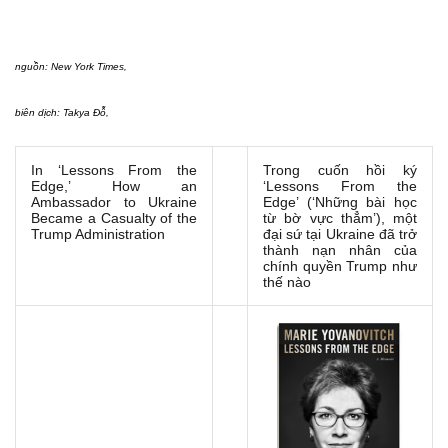
nguồn:
New York Times
,
biên dịch: Takya Đỗ,
In ‘Lessons From the
Trong cuốn hồi ký
Edge,’ How an
‘Lessons From the
Ambassador to Ukraine
Edge’ (‘Những bài học
Became a Casualty of the
từ bờ vực thẳm’), một
Trump Administration
đại sứ tại Ukraine đã trở
thành nạn nhân của
chính quyền Trump như
thế nào