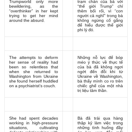
Trumpworld only more
trạm chán của bà với
bewildering, as the
“thế giới Trump” chỉ
“overthinker” in her kept
thêm bối rối, vì “con
trying to get her mind
người cả nghĩ” trong bà
around the absurd.
không ngừng cố gắng
để hiểu được thế giới
phi lý đó.
The attempts to deform
Những nỗ lực để bóp
her sense of reality had
méo ý thức về thực tế
been so relentless that
của bà đã không ngơi
when she returned to
ngớt đến đỗi khi từ
Washington from Ukraine
Ukraine về Washington,
she found herself huddled
bà thấy mình co ro trên
on a psychiatrist’s couch.
chiếc ghế của một nhà
trị liệu tâm thần.
She had spent decades
Bà đã trải qua hàng
working in high-pressure
thập kỷ làm việc trong
situations, cultivating
những tình huống đầy