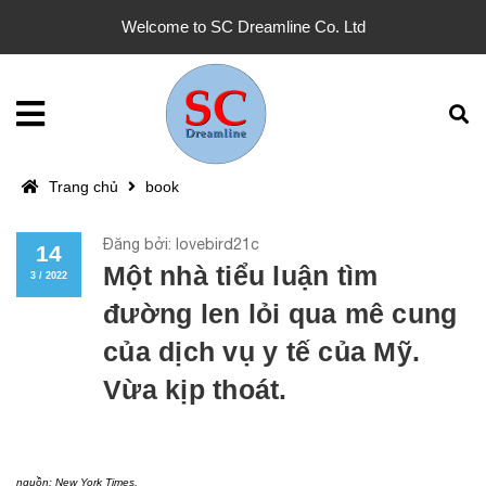
Welcome to SC Dreamline Co. Ltd
Trang chủ
book
Đăng bởi: lovebird21c
14
Một nhà tiểu luận tìm
3 / 2022
đường len lỏi qua mê cung
của dịch vụ y tế của Mỹ.
Vừa kịp thoát.
nguồn:
New York Times
,