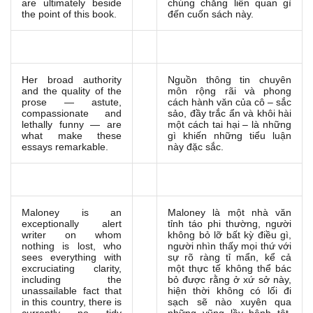
are ultimately beside
chúng chẳng liên quan gì
the point of this book.
đến cuốn sách này.
Her broad authority
Nguồn thông tin chuyên
and the quality of the
môn rộng rãi và phong
prose — astute,
cách hành văn của cô – sắc
compassionate and
sảo, đầy trắc ẩn và khôi hài
lethally funny — are
một cách tai hại – là những
what make these
gì khiến những tiểu luận
essays remarkable.
này đặc sắc.
Maloney is an
Maloney là một nhà văn
exceptionally alert
tỉnh táo phi thường, người
writer on whom
không bỏ lỡ bất kỳ điều gì,
nothing is lost, who
người nhìn thấy mọi thứ với
sees everything with
sự rõ ràng tỉ mẩn, kể cả
excruciating clarity,
một thực tế không thể bác
including the
bỏ được rằng ở xứ sở này,
unassailable fact that
hiện thời không có lối đi
in this country, there is
sạch sẽ nào xuyên qua