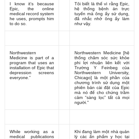
I know it’s because
Tôi biết là thế vì rằng Epic,
Epic, the online
hệ thống bệnh án trực
medical record system
tuyến mà ông ấy sử dụng,
he uses, prompts him
đã nhắc nhở ông ấy làm
to do so.
như vậy.
Northwestern
Northwestern Medicine [hệ
Medicine is part of a
thống chăm sóc sức khỏe
program that uses an
phi lợi nhuận liên kết với
installation of Epic that
Trường Y Feinbeg của
depression screens
Northwestern University,
everyone.”
Chicago] là một phần của
chương trình sử dụng một
phiên bản cài đặt của Epic
mà nó để cho chứng trầm
cảm “sàng lọc” tất cả mọi
người."
While working as a
Khi đang làm một nhà quản
medical publications
lý các ấn phẩm y học tại