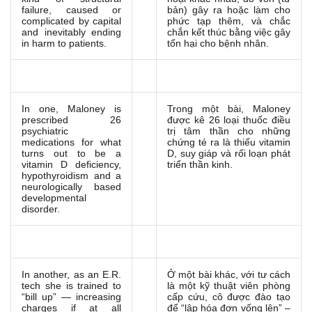
failure, caused or
bản) gây ra hoặc làm cho
complicated by capital
phức tạp thêm, và chắc
and inevitably ending
chắn kết thúc bằng việc gây
in harm to patients.
tổn hại cho bệnh nhân.
In one, Maloney is
Trong một bài, Maloney
prescribed 26
được kê 26 loại thuốc điều
psychiatric
trị tâm thần cho những
medications for what
chứng té ra là thiếu vitamin
turns out to be a
D, suy giáp và rối loạn phát
vitamin D deficiency,
triển thần kinh.
hypothyroidism and a
neurologically based
developmental
disorder.
In another, as an E.R.
Ở một bài khác, với tư cách
tech she is trained to
là một kỹ thuật viên phòng
“bill up” — increasing
cấp cứu, cô được đào tạo
charges if at all
để “lập hóa đơn vống lên” –