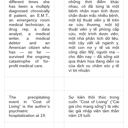
different times she
những thời điểm khác
has been a multiply
nhau, cô đã từng là một
diagnosed chronically
bệnh nhân mạn tính được
ill patient, an E.M.T.,
chẩn đoán mắc nhiều bệnh,
an emergency room
một kỹ thuật viên y tế trên
medical technician, a
xe cứu thương, một kỹ
drug rep, a data
thuật viên y tế phòng cấp
analyst, a medical
cứu, một trình dược viên,
writer, a medical
một nhà phân tích dữ liệu,
debtor and an
một cây viết về ngành y,
American citizen who
một con nợ y tế và một
has — so far —
công dân Mỹ, người mà –
survived the ongoing
cho đến nay – đã sống sót
catastrophe of for-
qua thảm họa đang diễn ra
profit medical care.
của dịch vụ chăm sóc y tế
vì lợi nhuận.
The precipitating
Sự kiện thôi thúc trong
event in “Cost of
cuốn “Cost of Living” (“Cái
Living” is the author’s
giá cho mạng sống”) là việc
psychiatric
tác giả nhập viện tâm thần
hospitalization at 19:
năm 19 tuổi: