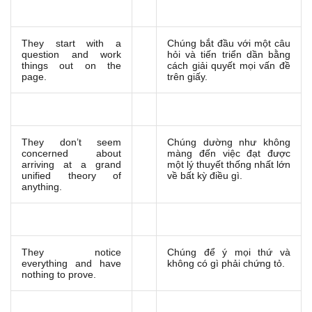
They start with a
Chúng bắt đầu với một câu
question and work
hỏi và tiến triển dần bằng
things out on the
cách giải quyết mọi vấn đề
page.
trên giấy.
They don’t seem
Chúng dường như không
concerned about
màng đến việc đạt được
arriving at a grand
một lý thuyết thống nhất lớn
unified theory of
về bất kỳ điều gì.
anything.
They notice
Chúng để ý mọi thứ và
everything and have
không có gì phải chứng tỏ.
nothing to prove.