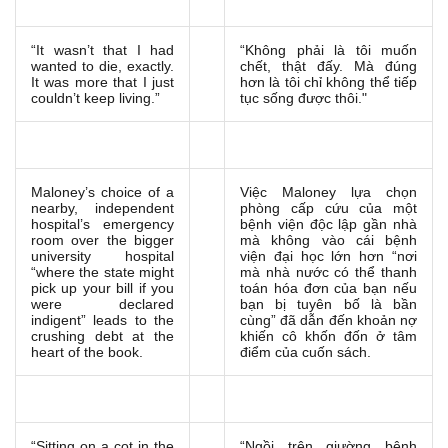
“It wasn’t that I had
“Không phải là tôi muốn
wanted to die, exactly.
chết, thật đấy.
Mà đúng
It was more that I just
hơn là tôi chỉ không thể tiếp
couldn’t keep living.”
tục sống được thôi."
Maloney’s choice of a
Việc Maloney lựa chọn
nearby, independent
phòng cấp cứu của một
hospital’s emergency
bệnh viện độc lập gần nhà
room over the bigger
mà không vào cái bệnh
university hospital
viện đại học lớn hơn “nơi
“where the state might
mà nhà nước có thể thanh
pick up your bill if you
toán hóa đơn của bạn nếu
were declared
bạn bị tuyên bố là bần
indigent” leads to the
cùng” đã dẫn đến khoản nợ
crushing debt at the
khiến cô khốn đốn ở tâm
heart of the book.
điểm của cuốn sách.
“Sitting on a cot in the
“Ngồi trên giường bệnh