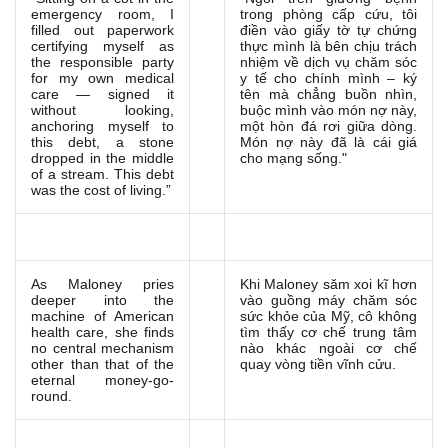
emergency room, I
trong phòng cấp cứu, tôi
filled out paperwork
điền vào giấy tờ tự chứng
certifying myself as
thực mình là bên chịu trách
the responsible party
nhiệm về dịch vụ chăm sóc
for my own medical
y tế cho chính mình – ký
care — signed it
tên mà chẳng buồn nhìn,
without looking,
buộc mình vào món nợ này,
anchoring myself to
một hòn đá rơi giữa dòng.
this debt, a stone
Món nợ này đã là cái giá
dropped in the middle
cho mạng sống."
of a stream. This debt
was the cost of living.”
As Maloney pries
Khi Maloney săm xoi kĩ hơn
deeper into the
vào guồng máy chăm sóc
machine of American
sức khỏe của Mỹ, cô không
health care, she finds
tìm thấy cơ chế trung tâm
no central mechanism
nào khác ngoài cơ chế
other than that of the
quay vòng tiền vĩnh cửu.
eternal money-go-
round.