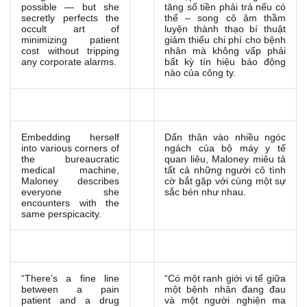
possible — but she
tăng số tiền phải trả nếu có
secretly perfects the
thể – song cô âm thầm
occult art of
luyện thành thạo bí thuật
minimizing patient
giảm thiểu chi phí cho bệnh
cost without tripping
nhân mà không vấp phải
any corporate alarms.
bất kỳ tín hiệu báo động
nào của công ty.
Embedding herself
Dấn thân vào nhiều ngóc
into various corners of
ngách của bộ máy y tế
the bureaucratic
quan liêu, Maloney miêu tả
medical machine,
tất cả những người cô tình
Maloney describes
cờ bắt gặp với cùng một sự
everyone she
sắc bén như nhau.
encounters with the
same perspicacity.
“There’s a fine line
“Có một ranh giới vi tế giữa
between a pain
một bệnh nhân đang đau
patient and a drug
và một người nghiện ma