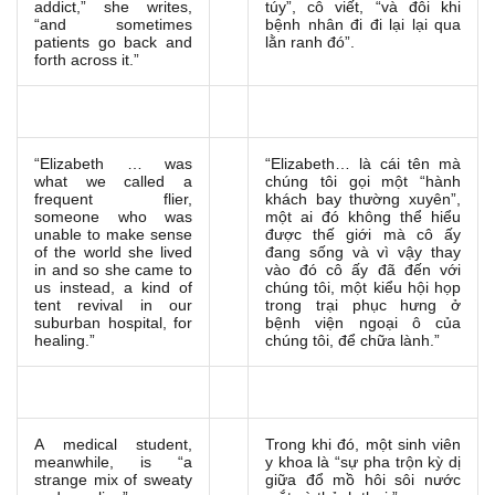
addict,” she writes,
túy”, cô viết, “và đôi khi
“and sometimes
bệnh nhân đi đi lại lại qua
patients go back and
lằn ranh đó”.
forth across it.”
“Elizabeth … was
“Elizabeth… là cái tên mà
what we called a
chúng tôi gọi một “hành
frequent flier,
khách bay thường xuyên”,
someone who was
một ai đó không thể hiểu
unable to make sense
được thế giới mà cô ấy
of the world she lived
đang sống và vì vậy thay
in and so she came to
vào đó cô ấy đã đến với
us instead, a kind of
chúng tôi, một kiểu hội họp
tent revival in our
trong trại phục hưng ở
suburban hospital, for
bệnh viện ngoại ô của
healing.”
chúng tôi, để chữa lành.”
A medical student,
Trong khi đó, một sinh viên
meanwhile, is “a
y khoa là “sự pha trộn kỳ dị
strange mix of sweaty
giữa đổ mồ hôi sôi nước