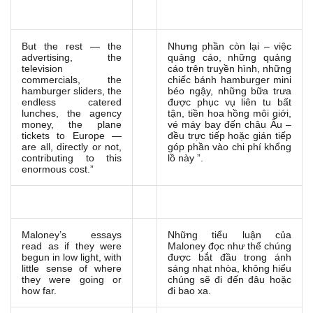
But the rest — the
Nhưng phần còn lại – việc
advertising, the
quảng cáo, những quảng
television
cáo trên truyền hình, những
commercials, the
chiếc bánh hamburger mini
hamburger sliders, the
béo ngậy, những bữa trưa
endless catered
được phục vụ liên tu bất
lunches, the agency
tận, tiền hoa hồng môi giới,
money, the plane
vé máy bay đến châu Âu –
tickets to Europe —
đều trực tiếp hoặc gián tiếp
are all, directly or not,
góp phần vào chi phí khổng
contributing to this
lồ này ”.
enormous cost.”
Maloney’s essays
Những tiểu luận của
read as if they were
Maloney đọc như thể chúng
begun in low light, with
được bắt đầu trong ánh
little sense of where
sáng nhạt nhòa, không hiểu
they were going or
chúng sẽ đi đến đâu hoặc
how far.
đi bao xa.