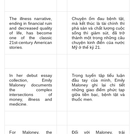
The illness narrative,
Chuyện ốm đau bệnh tật,
ending in financial ruin
mà kết thúc là tài chính thì
and decreased quality
phá sản và chất lượng cuộc
of life, has become
sống thì giảm sút, đã trở
one of the classic
thành một trong những câu
21st-century American
chuyện kinh điển của nước
stories.
Mỹ ở thế kỷ 21.
In her debut essay
Trong tuyển tập tiểu luận
collection, Emily
đầu tay của mình, Emily
Maloney documents
Maloney ghi lại chi tiết
the complex
những giao điểm phức tạp
intersections of
giữa tiền bạc, bệnh tật và
money, illness and
thuốc men.
medicine.
For Maloney, the
Đối với Maloney, trải