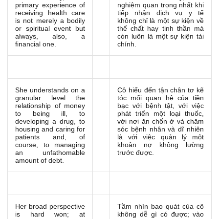
primary experience of
nghiệm quan trọng nhất khi
receiving health care
tiếp nhận dịch vụ y tế
is not merely a bodily
không chỉ là một sự kiện về
or spiritual event but
thể chất hay tinh thần mà
always, also, a
còn luôn là một sự kiện tài
financial one.
chính.
She understands on a
Cô hiểu đến tận chân tơ kẽ
granular level the
tóc mối quan hệ của tiền
relationship of money
bạc với bệnh tật, với việc
to being ill, to
phát triển một loại thuốc,
developing a drug, to
với nơi ăn chốn ở và chăm
housing and caring for
sóc bệnh nhân và dĩ nhiên
patients and, of
là với việc quản lý một
course, to managing
khoản nợ không lường
an unfathomable
trước được.
amount of debt.
Her broad perspective
Tầm nhìn bao quát của cô
is hard won; at
không dễ gì có được; vào