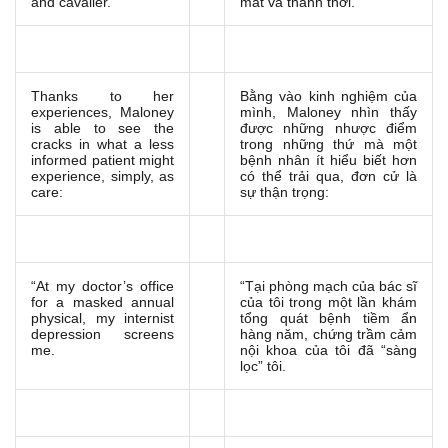
and cavalier.”
mắt và thảnh thơi.”
Thanks to her
Bằng vào kinh nghiệm của
experiences, Maloney
mình, Maloney nhìn thấy
is able to see the
được những nhược điểm
cracks in what a less
trong những thứ mà một
informed patient might
bệnh nhân ít hiểu biết hơn
experience, simply, as
có thể trải qua, đơn cử là
care:
sự thận trọng:
“At my doctor’s office
“Tại phòng mạch của bác sĩ
for a masked annual
của tôi trong một lần khám
physical, my internist
tổng quát bệnh tiềm ẩn
depression screens
hàng năm, chứng trầm cảm
me.
nội khoa của tôi đã “sàng
lọc” tôi.