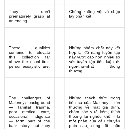
They don’t
Chúng không vội vã chộp
prematurely grasp at
lấy phần kết.
an ending.
These qualities
Những phẩm chất này kết
combine to elevate
hợp lại để nâng tuyển tập
this collection far
này vượt cao hơn nhiều so
above the usual first-
với tuyển tập tiểu luận ở-
person essayistic fare.
ngôi-thứ-nhất thông
thường.
The challenges of
Những thách thức trong
Maloney’s background
tiểu sử của Maloney – tổn
— familial trauma,
thương về mặt gia đình,
poor medical care,
chăm sóc y tế kém, thỉnh
occasional indigence
thoảng lại nghèo khổ – là
— form part of the
một phần của câu chuyện
back story, but they
phía sau, song rốt cuộc