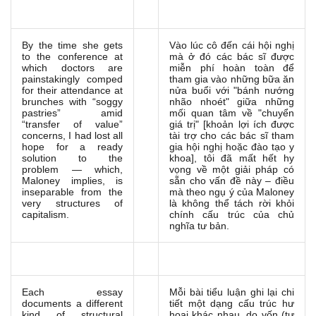
By the time she gets
Vào lúc cô đến cái hội nghị
to the conference at
mà ở đó các bác sĩ được
which doctors are
miễn phí hoàn toàn để
painstakingly comped
tham gia vào những bữa ăn
for their attendance at
nửa buổi với "bánh nướng
brunches with “soggy
nhão nhoét" giữa những
pastries” amid
mối quan tâm về "chuyển
“transfer of value”
giá trị" [khoản lợi ích được
concerns, I had lost all
tài trợ cho các bác sĩ tham
hope for a ready
gia hội nghị hoặc đào tạo y
solution to the
khoa], tôi đã mất hết hy
problem — which,
vọng về một giải pháp có
Maloney implies, is
sẵn cho vấn đề này – điều
inseparable from the
mà theo ngụ ý của Maloney
very structures of
là không thể tách rời khỏi
capitalism.
chính cấu trúc của chủ
nghĩa tư bản.
Each essay
Mỗi bài tiểu luận ghi lại chi
documents a different
tiết một dạng cấu trúc hư
kind of structural
hoại khác nhau, do vốn (tư