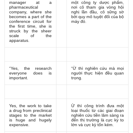
manager at a
một công ty dược phẩm,
pharmaceutical
nơi cô tham gia vòng hội
company, where she
nghị lần đầu, cô sững sờ
becomes a part of the
bởi quy mô tuyệt đối của bộ
conference circuit for
máy đó.
the first time, she is
struck by the sheer
scale of the
apparatus.
“Yes, the research
“Ừ thì nghiên cứu mà mọi
everyone does is
người thực hiện đều quan
important.
trọng.
Yes, the work to take
Ừ thì công trình đưa một
a drug from preclinical
loại thuốc từ các giai đoạn
stages to the market
nghiên cứu tiền lâm sàng ra
is huge and hugely
đến thị trường là cực kỳ to
expensive.
lớn và cực kỳ tốn kém.