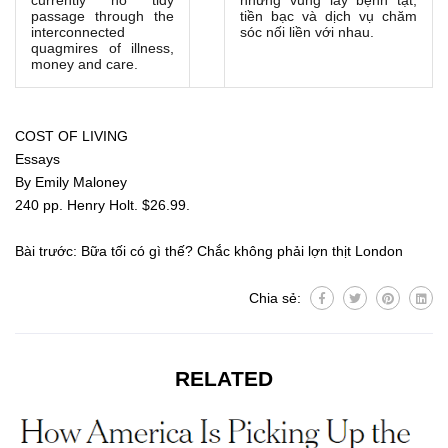
currently no tidy
những vũng lầy bệnh tật,
passage through the
tiền bạc và dịch vụ chăm
interconnected
sóc nối liền với nhau.
quagmires of illness,
money and care.
COST OF LIVING
Essays
By Emily Maloney
240 pp. Henry Holt. $26.99.
Bài trước:
Bữa tối có gì thế? Chắc không phải lợn thịt London
Chia sẻ:
RELATED