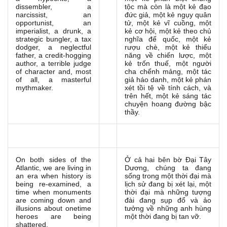
dissembler, a
tộc mà còn là một kẻ đạo
narcissist, an
đức giả, một kẻ ngụy quân
opportunist, an
tử, một kẻ vĩ cuồng, một
imperialist, a drunk, a
kẻ cơ hội, một kẻ theo chủ
strategic bungler, a tax
nghĩa đế quốc, một kẻ
dodger, a neglectful
rượu chè, một kẻ thiểu
father, a credit-hogging
năng về chiến lược, một
author, a terrible judge
kẻ trốn thuế, một người
of character and, most
cha chểnh mảng, một tác
of all, a masterful
giả háo danh, một kẻ phán
mythmaker.
xét tồi tệ về tính cách, và
trên hết, một kẻ sáng tác
chuyện hoang đường bậc
thầy.
On both sides of the
Ở cả hai bên bờ Đại Tây
Atlantic, we are living in
Dương, chúng ta đang
an era when history is
sống trong một thời đại mà
being re-examined, a
lịch sử đang bị xét lại, một
time when monuments
thời đại mà những tượng
are coming down and
đài đang sụp đổ và ảo
illusions about onetime
tưởng về những anh hùng
heroes are being
một thời đang bị tan vỡ.
shattered.