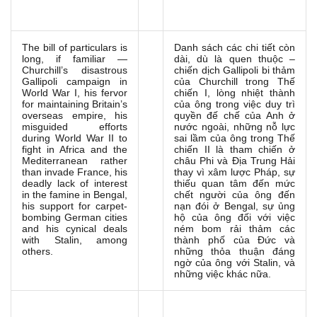
The bill of particulars is
Danh sách các chi tiết còn
long, if familiar —
dài, dù là quen thuộc –
Churchill’s disastrous
chiến dịch Gallipoli bi thảm
Gallipoli campaign in
của Churchill trong Thế
World War I, his fervor
chiến I, lòng nhiệt thành
for maintaining Britain’s
của ông trong việc duy trì
overseas empire, his
quyền đế chế của Anh ở
misguided efforts
nước ngoài, những nỗ lực
during World War II to
sai lầm của ông trong Thế
fight in Africa and the
chiến II là tham chiến ở
Mediterranean rather
châu Phi và Địa Trung Hải
than invade France, his
thay vì xâm lược Pháp, sự
deadly lack of interest
thiếu quan tâm đến mức
in the famine in Bengal,
chết người của ông đến
his support for carpet-
nạn đói ở Bengal, sự ủng
bombing German cities
hộ của ông đối với việc
and his cynical deals
ném bom rải thảm các
with Stalin, among
thành phố của Đức và
others.
những thỏa thuận đáng
ngờ của ông với Stalin, và
những việc khác nữa.