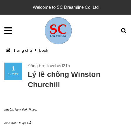
Welcome to SC Dreamline Co. Ltd
Trang chủ
book
Đăng bởi: lovebird21c
1
Lý lẽ chống Winston
1 / 2022
Churchill
nguồn:
New York Times
,
biên dịch: Takya Đỗ,