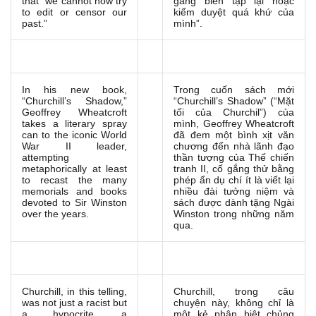
that “we cannot now try
gắng biên tập lại hoặc
to edit or censor our
kiểm duyệt quá khứ của
past.”
mình”.
In his new book,
Trong cuốn sách mới
“Churchill’s Shadow,”
“Churchill’s Shadow” (“Mặt
Geoffrey Wheatcroft
tối của Churchil”) của
takes a literary spray
mình, Geoffrey Wheatcroft
can to the iconic World
đã đem một bình xịt văn
War II leader,
chương đến nhà lãnh đạo
attempting
thần tượng của Thế chiến
metaphorically at least
tranh II, cố gắng thử bằng
to recast the many
phép ẩn dụ chí ít là viết lại
memorials and books
nhiều đài tưởng niệm và
devoted to Sir Winston
sách được dành tặng Ngài
over the years.
Winston trong những năm
qua.
Churchill, in this telling,
Churchill, trong câu
was not just a racist but
chuyện này, không chỉ là
a hypocrite, a
một kẻ phân biệt chủng