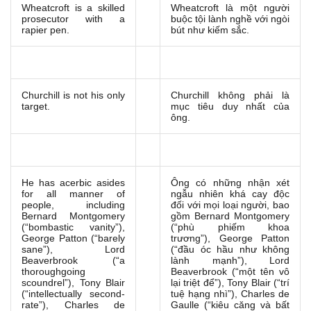
Wheatcroft is a skilled
Wheatcroft là một người
prosecutor with a
buộc tội lành nghề với ngòi
rapier pen.
bút như kiếm sắc.
Churchill is not his only
Churchill không phải là
target.
mục tiêu duy nhất của
ông.
He has acerbic asides
Ông có những nhận xét
for all manner of
ngẫu nhiên khá cay độc
people, including
đối với mọi loại người, bao
Bernard Montgomery
gồm Bernard Montgomery
(“bombastic vanity”),
(“phù phiếm khoa
George Patton (“barely
trương”), George Patton
sane”), Lord
(“đầu óc hầu như không
Beaverbrook (“a
lành mạnh”), Lord
thoroughgoing
Beaverbrook (“một tên vô
scoundrel”), Tony Blair
lại triệt để”), Tony Blair (“trí
(“intellectually second-
tuệ hạng nhì”), Charles de
rate”), Charles de
Gaulle (“kiêu căng và bất