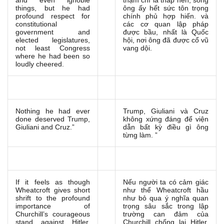
and even ignoble
thậm chí là thấp hèn, song
things, but he had
ông ấy hết sức tôn trọng
profound respect for
chính phủ hợp hiến. và
constitutional
các cơ quan lập pháp
government and
được bầu, nhất là Quốc
elected legislatures,
hội, nơi ông đã được cổ vũ
not least Congress
vang dội.
where he had been so
loudly cheered.
Nothing he had ever
Trump, Giuliani và Cruz
done deserved Trump,
không xứng đáng để viện
Giuliani and Cruz.”
dẫn bất kỳ điều gì ông
từng làm. ”
If it feels as though
Nếu người ta có cảm giác
Wheatcroft gives short
như thể Wheatcroft hầu
shrift to the profound
như bỏ qua ý nghĩa quan
importance of
trọng sâu sắc trong lập
Churchill’s courageous
trường can đảm của
stand against Hitler,
Churchill chống lại Hitler,