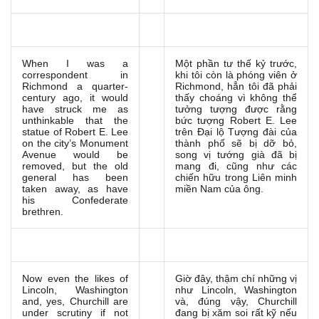
When I was a
Một phần tư thế kỷ trước,
correspondent in
khi tôi còn là phóng viên ở
Richmond a quarter-
Richmond, hẳn tôi đã phải
century ago, it would
thấy choáng vì không thể
have struck me as
tưởng tượng được rằng
unthinkable that the
bức tượng Robert E. Lee
statue of Robert E. Lee
trên Đại lộ Tượng đài của
on the city’s Monument
thành phố sẽ bị dỡ bỏ,
Avenue would be
song vị tướng già đã bị
removed, but the old
mang đi, cũng như các
general has been
chiến hữu trong Liên minh
taken away, as have
miền Nam của ông.
his Confederate
brethren.
Now even the likes of
Giờ đây, thậm chí những vị
Lincoln, Washington
như Lincoln, Washington
and, yes, Churchill are
và, đúng vậy, Churchill
under scrutiny if not
đang bị xăm soi rất kỹ nếu