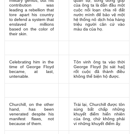
military genius, but his
quân sự, song đóng góp
contribution was
của ông ta là dẫn đầu một
leading a rebellion that
cuộc nổi loạn chia rẽ đất
tore apart his country
nước mình để bảo vệ một
to defend a system that
hệ thống nô dịch hóa hàng
enslaved millions
triệu người căn cứ vào
based on the color of
màu da của họ.
their skin.
Celebrating him in the
Tôn vinh ông ta vào thời
time of George Floyd
George Floyd [bị sát hại]
became, at last,
rốt cuộc đã thành điều
untenable.
không thể biện hộ được.
Churchill, on the other
Trái lại, Churchill được tôn
hand, has been
sùng bất chấp những
venerated despite his
khuyết điểm hiển nhiên
manifest flaws, not
của ông, chứ không phải
because of them.
vì những khuyết điểm ấy.