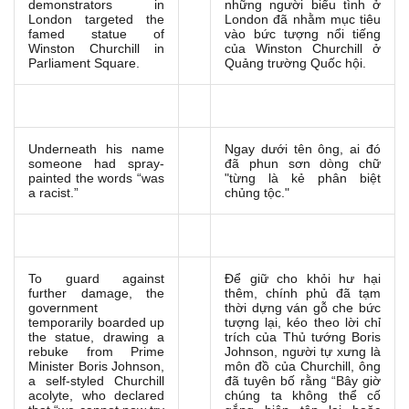
demonstrators in
những người biểu tình ở
London targeted the
London đã nhằm mục tiêu
famed statue of
vào bức tượng nổi tiếng
Winston Churchill in
của Winston Churchill ở
Parliament Square.
Quảng trường Quốc hội.
Underneath his name
Ngay dưới tên ông, ai đó
someone had spray-
đã phun sơn dòng chữ
painted the words “was
"từng là kẻ phân biệt
a racist.”
chủng tộc."
To guard against
Để giữ cho khỏi hư hại
further damage, the
thêm, chính phủ đã tạm
government
thời dựng ván gỗ che bức
temporarily boarded up
tượng lại, kéo theo lời chỉ
the statue, drawing a
trích của Thủ tướng Boris
rebuke from Prime
Johnson, người tự xưng là
Minister Boris Johnson,
môn đồ của Churchill, ông
a self-styled Churchill
đã tuyên bố rằng “Bây giờ
acolyte, who declared
chúng ta không thể cố