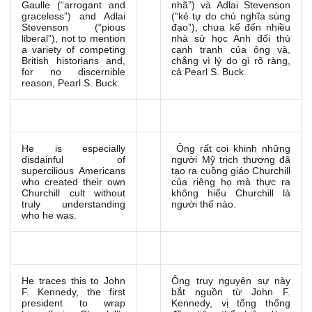
Gaulle (“arrogant and
nhã”) và Adlai Stevenson
graceless”) and Adlai
(“kẻ tự do chủ nghĩa sùng
Stevenson (“pious
đạo”), chưa kể đến nhiều
liberal”), not to mention
nhà sử học Anh đối thủ
a variety of competing
cạnh tranh của ông và,
British historians and,
chẳng vì lý do gì rõ ràng,
for no discernible
cả Pearl S. Buck.
reason, Pearl S. Buck.
He is especially
Ông rất coi khinh những
disdainful of
người Mỹ trịch thượng đã
supercilious Americans
tạo ra cuồng giáo Churchill
who created their own
của riêng họ mà thực ra
Churchill cult without
không hiểu Churchill là
truly understanding
người thế nào.
who he was.
He traces this to John
Ông truy nguyên sự này
F. Kennedy, the first
bắt nguồn từ John F.
president to wrap
Kennedy, vị tổng thống