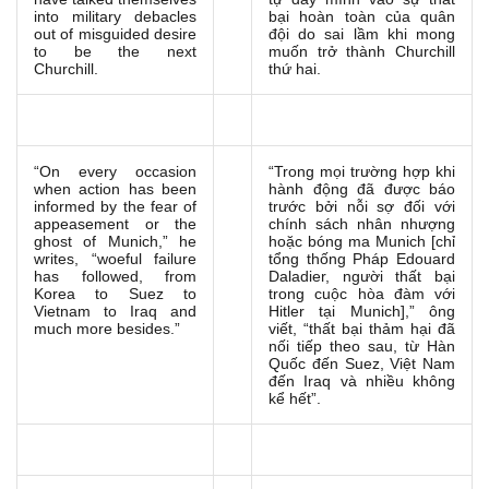
into military debacles
bại hoàn toàn của quân
out of misguided desire
đội do sai lầm khi mong
to be the next
muốn trở thành Churchill
Churchill.
thứ hai.
“On every occasion
“Trong mọi trường hợp khi
when action has been
hành động đã được báo
informed by the fear of
trước bởi nỗi sợ đối với
appeasement or the
chính sách nhân nhượng
ghost of Munich,” he
hoặc bóng ma Munich [chỉ
writes, “woeful failure
tổng thống Pháp Edouard
has followed, from
Daladier, người thất bại
Korea to Suez to
trong cuộc hòa đàm với
Vietnam to Iraq and
Hitler tại Munich],” ông
much more besides.”
viết, “thất bại thảm hại đã
nối tiếp theo sau, từ Hàn
Quốc đến Suez, Việt Nam
đến Iraq và nhiều không
kể hết”.