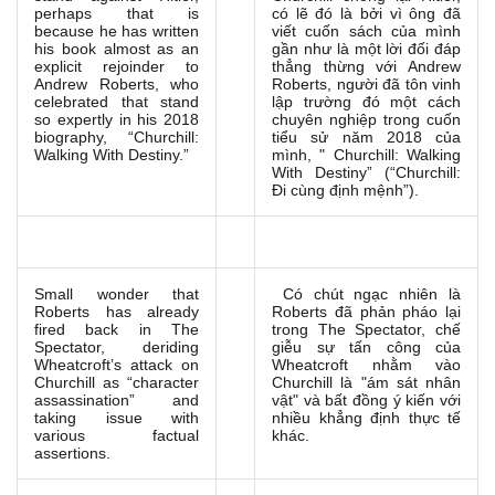
perhaps that is
có lẽ đó là bởi vì ông đã
because he has written
viết cuốn sách của mình
his book almost as an
gần như là một lời đối đáp
explicit rejoinder to
thẳng thừng với Andrew
Andrew Roberts, who
Roberts, người đã tôn vinh
celebrated that stand
lập trường đó một cách
so expertly in his 2018
chuyên nghiệp trong cuốn
biography, “Churchill:
tiểu sử năm 2018 của
Walking With Destiny.”
mình, " Churchill: Walking
With Destiny” (“Churchill:
Đi cùng định mệnh”).
Small wonder that
Có chút ngạc nhiên là
Roberts has already
Roberts đã phản pháo lại
fired back in The
trong The Spectator, chế
Spectator, deriding
giễu sự tấn công của
Wheatcroft’s attack on
Wheatcroft nhằm vào
Churchill as “character
Churchill là "ám sát nhân
assassination” and
vật" và bất đồng ý kiến với
taking issue with
nhiều khẳng định thực tế
various factual
khác.
assertions.