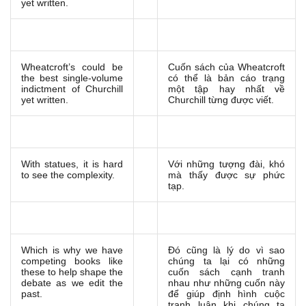
yet written.
Wheatcroft’s could be
Cuốn sách của Wheatcroft
the best single-volume
có thể là bản cáo trạng
indictment of Churchill
một tập hay nhất về
yet written.
Churchill từng được viết.
With statues, it is hard
Với những tượng đài, khó
to see the complexity.
mà thấy được sự phức
tạp.
Which is why we have
Đó cũng là lý do vì sao
competing books like
chúng ta lại có những
these to help shape the
cuốn sách cạnh tranh
debate as we edit the
nhau như những cuốn này
past.
để giúp định hình cuộc
tranh luận khi chúng ta