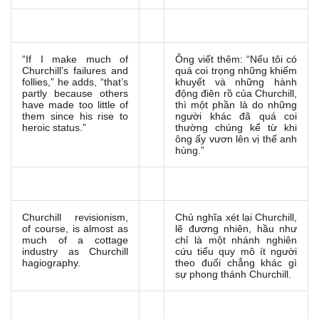
“If I make much of
Ông viết thêm: “Nếu tôi có
Churchill’s failures and
quá coi trọng những khiếm
follies,” he adds, “that’s
khuyết và những hành
partly because others
động điên rồ của Churchill,
have made too little of
thì một phần là do những
them since his rise to
người khác đã quá coi
heroic status.”
thường chúng kể từ khi
ông ấy vươn lên vị thế anh
hùng.”
Churchill revisionism,
Chủ nghĩa xét lại Churchill,
of course, is almost as
lẽ đương nhiên, hầu như
much of a cottage
chỉ là một nhánh nghiên
industry as Churchill
cứu tiểu quy mô ít người
hagiography.
theo đuổi chẳng khác gì
sự phong thánh Churchill.