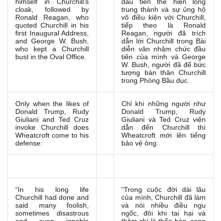
himself in Churchill’s
đầu tiên thể hiện lòng
cloak, followed by
trung thành và sự ủng hộ
Ronald Reagan, who
vô điều kiện với Churchill,
quoted Churchill in his
tiếp theo là Ronald
first Inaugural Address,
Reagan, người đã trích
and George W. Bush,
dẫn lời Churchill trong Bài
who kept a Churchill
diễn văn nhậm chức đầu
bust in the Oval Office.
tiên của mình và George
W.
Bush, người đã để bức
tượng bán thân Churchill
trong Phòng Bầu dục.
Only when the likes of
Chỉ khi những người như
Donald Trump, Rudy
Donald Trump, Rudy
Giuliani and Ted Cruz
Giuliani và Ted Cruz viện
invoke Churchill does
dẫn đến Churchill thì
Wheatcroft come to his
Wheatcroft mới lên tiếng
defense:
bảo vệ ông:
“In his long life
“Trong cuộc đời dài lâu
Churchill had done and
của mình, Churchill đã làm
said many foolish,
và nói nhiều điều ngu
sometimes disastrous
ngốc, đôi khi tai hại và