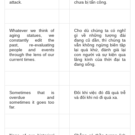
attack.
chưa bị tấn công.
Whatever we think of
Cho dù chúng ta có nghĩ
aging statues, we
gì về những tượng đài
constantly edit the
đang cũ dần, thì chúng ta
past, re-evaluating
vẫn không ngừng biên tập
people and events
lại quá khứ, đánh giá lại
through the lens of our
con người và sự kiện qua
current times.
lăng kính của thời đại ta
đang sống.
Sometimes that is
Đôi khi việc đó đã quá trễ
overdue and
và đôi khi nó đi quá xa.
sometimes it goes too
far.