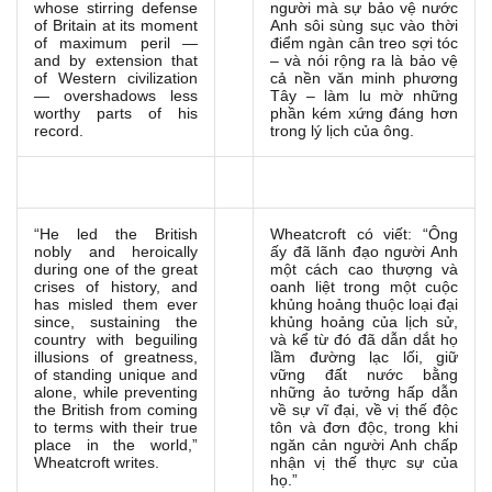
whose stirring defense
người mà sự bảo vệ nước
of Britain at its moment
Anh sôi sùng sục vào thời
of maximum peril —
điểm ngàn cân treo sợi tóc
and by extension that
– và nói rộng ra là bảo vệ
of Western civilization
cả nền văn minh phương
— overshadows less
Tây – làm lu mờ những
worthy parts of his
phần kém xứng đáng hơn
record.
trong lý lịch của ông.
“He led the British
Wheatcroft có viết: “Ông
nobly and heroically
ấy đã lãnh đạo người Anh
during one of the great
một cách cao thượng và
crises of history, and
oanh liệt trong một cuộc
has misled them ever
khủng hoảng thuộc loại đại
since, sustaining the
khủng hoảng của lịch sử,
country with beguiling
và kể từ đó đã dẫn dắt họ
illusions of greatness,
lầm đường lạc lối, giữ
of standing unique and
vững đất nước bằng
alone, while preventing
những ảo tưởng hấp dẫn
the British from coming
về sự vĩ đại, về vị thế độc
to terms with their true
tôn và đơn độc, trong khi
place in the world,”
ngăn cản người Anh chấp
Wheatcroft writes.
nhận vị thế thực sự của
họ.”