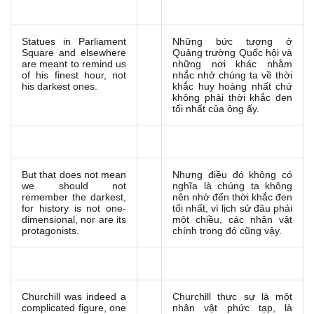
Statues in Parliament
Những bức tượng ở
Square and elsewhere
Quảng trường Quốc hội và
are meant to remind us
những nơi khác nhằm
of his finest hour, not
nhắc nhở chúng ta về thời
his darkest ones.
khắc huy hoàng nhất chứ
không phải thời khắc đen
tối nhất của ông ấy.
But that does not mean
Nhưng điều đó không có
we should not
nghĩa là chúng ta không
remember the darkest,
nên nhớ đến thời khắc đen
for history is not one-
tối nhất, vì lịch sử đâu phải
dimensional, nor are its
một chiều, các nhân vật
protagonists.
chính trong đó cũng vậy.
Churchill was indeed a
Churchill thực sự là một
complicated figure, one
nhân vật phức tạp, là