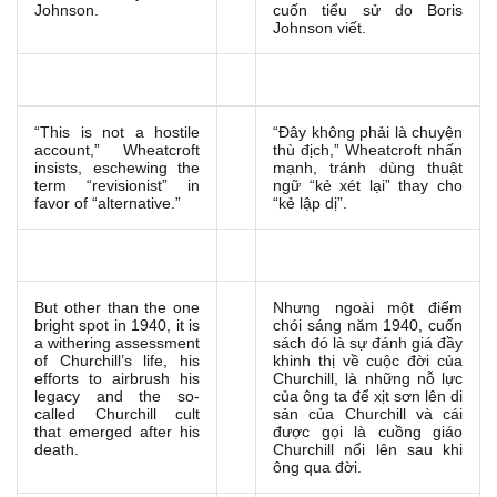
Johnson.
cuốn tiểu sử do Boris
Johnson viết.
“This is not a hostile
“Đây không phải là chuyện
account,” Wheatcroft
thù địch,” Wheatcroft nhấn
insists, eschewing the
mạnh, tránh dùng thuật
term “revisionist” in
ngữ “kẻ xét lại” thay cho
favor of “alternative.”
“kẻ lập dị”.
But other than the one
Nhưng ngoài một điểm
bright spot in 1940, it is
chói sáng năm 1940, cuốn
a withering assessment
sách đó là sự đánh giá đầy
of Churchill’s life, his
khinh thị về cuộc đời của
efforts to airbrush his
Churchill, là những nỗ lực
legacy and the so-
của ông ta để xịt sơn lên di
called Churchill cult
sản của Churchill và cái
that emerged after his
được gọi là cuồng giáo
death.
Churchill nổi lên sau khi
ông qua đời.