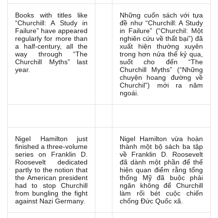
Books with titles like
Những cuốn sách với tựa
“Churchill: A Study in
đề như “Churchill: A Study
Failure” have appeared
in Failure” (“Churchil: Một
regularly for more than
nghiên cứu về thất bại”) đã
a half-century, all the
xuất hiện thường xuyên
way through “The
trong hơn nửa thế kỷ qua,
Churchill Myths” last
suốt cho đến “The
year.
Churchill Myths” (“Những
chuyện hoang đường về
Churchil”) mới ra năm
ngoái.
Nigel Hamilton just
Nigel Hamilton vừa hoàn
finished a three-volume
thành một bộ sách ba tập
series on Franklin D.
về Franklin D. Roosevelt
Roosevelt dedicated
đã dành một phần để thể
partly to the notion that
hiện quan điểm rằng tổng
the American president
thống Mỹ đã buộc phải
had to stop Churchill
ngăn không để Churchill
from bungling the fight
làm rối bét cuộc chiến
against Nazi Germany.
chống Đức Quốc xã.