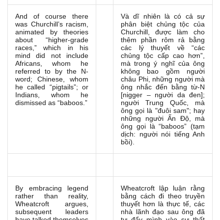
And of course there
Và dĩ nhiên là có cả sự
was Churchill’s racism,
phân biệt chủng tộc của
animated by theories
Churchill, được làm cho
about “higher-grade
thêm phần rôm rả bằng
races,” which in his
các lý thuyết về “các
mind did not include
chủng tộc cấp cao hơn”,
Africans, whom he
mà trong ý nghĩ của ông
referred to by the N-
không bao gồm người
word; Chinese, whom
châu Phi, những người mà
he called “pigtails”; or
ông nhắc đến bằng từ-N
Indians, whom he
[nigger – người da đen];
dismissed as “baboos.”
người Trung Quốc, mà
ông gọi là "đuôi sam"; hay
những người Ấn Độ, mà
ông gọi là “baboos” (tạm
dịch: người nói tiếng Anh
bồi).
By embracing legend
Wheatcroft lập luận rằng
rather than reality,
bằng cách đi theo truyền
Wheatcroft argues,
thuyết hơn là thực tế, các
subsequent leaders
nhà lãnh đạo sau ông đã
have talked themselves
tự đẩy mình vào sự thất