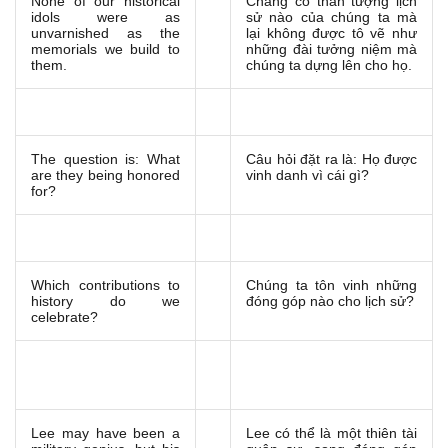
None of our historical
Chẳng có thần tượng lịch
idols were as
sử nào của chúng ta mà
unvarnished as the
lại không được tô vẽ như
memorials we build to
những đài tưởng niệm mà
them.
chúng ta dựng lên cho họ.
The question is: What
Câu hỏi đặt ra là:
Họ được
are they being honored
vinh danh vì cái gì?
for?
Which contributions to
Chúng ta tôn vinh những
history do we
đóng góp nào cho lịch sử?
celebrate?
Lee may have been a
Lee có thể là một thiên tài