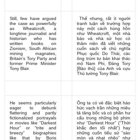
Still, few have argued
Thế nhưng, rất ít người
the case as powerfully
tranh luận về trường hợp
as Wheatcroft, a
này một cách hùng hồn
longtime journalist and
như Wheatcroft, một nhà
historian who has
báo và nhà sử học có
written books on
thâm niên đã viết những
Zionism, South African
cuốn sách về chủ nghĩa
mining magnates,
Phục quốc Do Thái, các
Britain’s Tory Party and
ông trùm tư bản khai thác
former Prime Minister
mỏ Nam Phi, Đảng Tory
Tony Blair.
[Bảo thủ] của Anh và cựu
Thủ tướng Tony Blair.
He seems particularly
Ông ta có vẻ đặc biệt háo
eager to debunk
hức vạch trần những miêu
flattering and partly
tả tâng bốc và có phần hư
fictionalized portrayals
cấu trong những bộ phim
in movies like “Darkest
như “Darkest Hour” (“Thời
Hour” or “trite and
khắc đen tối nhất”) hay
breezy” biographies
những cuốn tiểu sử “sáo
like that by Boris
mòn và nhạt nhẽo” như