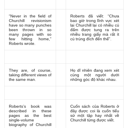
“Never in the field of
Roberts đã viết: “Chưa
Churchill revisionism
bao giờ trong lĩnh vực xét
have so many punches
lại Churchill lại có nhiều cú
been thrown in so
đấm được tung ra trên
many pages with so
nhiều trang giấy mà rất ít
few hitting home,”
cú trúng đích đến thế”.
Roberts wrote.
They are, of course,
Họ dĩ nhiên đang xem xét
taking different views of
cùng một người dưới
the same man.
những góc độ khác nhau.
Roberts’s book was
Cuốn sách của Roberts ở
described in these
đây được coi là cuốn tiểu
pages as the best
sử một tập hay nhất về
single-volume
Churchill từng được viết.
biography of Churchill