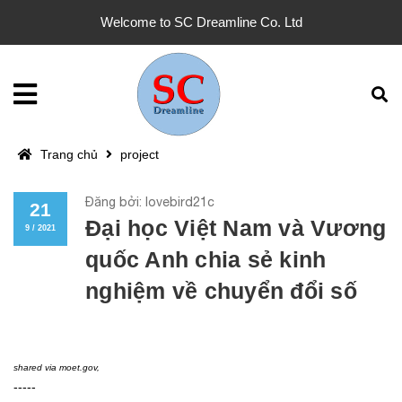
Welcome to SC Dreamline Co. Ltd
Trang chủ
project
Đăng bởi: lovebird21c
21
Đại học Việt Nam và Vương
9 / 2021
quốc Anh chia sẻ kinh
nghiệm về chuyển đổi số
shared via
moet.gov
,
-----