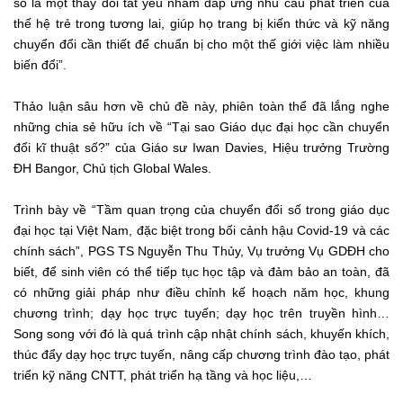
số là một thay đổi tất yếu nhằm đáp ứng nhu cầu phát triển của
thế hệ trẻ trong tương lai, giúp họ trang bị kiến thức và kỹ năng
chuyển đổi cần thiết để chuẩn bị cho một thế giới việc làm nhiều
biến đổi”.
Thảo luận sâu hơn về chủ đề này, phiên toàn thể đã lắng nghe
những chia sẻ hữu ích về “Tại sao Giáo dục đại học cần chuyển
đổi kĩ thuật số?” của Giáo sư Iwan Davies, Hiệu trưởng Trường
ĐH Bangor, Chủ tịch Global Wales.
Trình bày về “Tầm quan trọng của chuyển đổi số trong giáo dục
đại học tại Việt Nam, đặc biệt trong bối cảnh hậu Covid-19 và các
chính sách”, PGS TS Nguyễn Thu Thủy, Vụ trưởng Vụ GDĐH cho
biết, để sinh viên có thể tiếp tục học tập và đảm bảo an toàn, đã
có những giải pháp như điều chỉnh kế hoạch năm học, khung
chương trình; dạy học trực tuyến; dạy học trên truyền hình…
Song song với đó là quá trình cập nhật chính sách, khuyến khích,
thúc đẩy dạy học trực tuyến, nâng cấp chương trình đào tạo, phát
triển kỹ năng CNTT, phát triển hạ tầng và học liệu,…