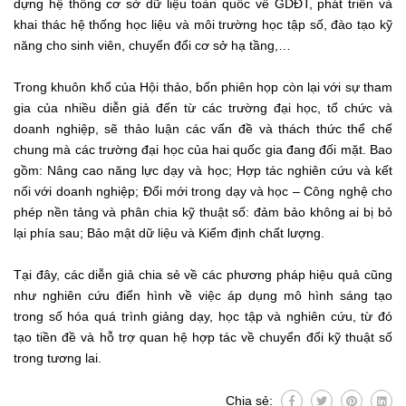
dựng hệ thống cơ sở dữ liệu toàn quốc về GDĐT, phát triển và
khai thác hệ thống học liệu và môi trường học tập số, đào tạo kỹ
năng cho sinh viên, chuyển đổi cơ sở hạ tầng,…
Trong khuôn khổ của Hội thảo, bốn phiên họp còn lại với sự tham
gia của nhiều diễn giả đến từ các trường đại học, tổ chức và
doanh nghiệp, sẽ thảo luận các vấn đề và thách thức thể chế
chung mà các trường đại học của hai quốc gia đang đối mặt. Bao
gồm: Nâng cao năng lực dạy và học; Hợp tác nghiên cứu và kết
nối với doanh nghiệp; Đổi mới trong dạy và học – Công nghệ cho
phép nền tảng và phân chia kỹ thuật số: đảm bảo không ai bị bỏ
lại phía sau; Bảo mật dữ liệu và Kiểm định chất lượng.
Tại đây, các diễn giả chia sẻ về các phương pháp hiệu quả cũng
như nghiên cứu điển hình về việc áp dụng mô hình sáng tạo
trong số hóa quá trình giảng dạy, học tập và nghiên cứu, từ đó
tạo tiền đề và hỗ trợ quan hệ hợp tác về chuyển đổi kỹ thuật số
trong tương lai.
Chia sẻ: